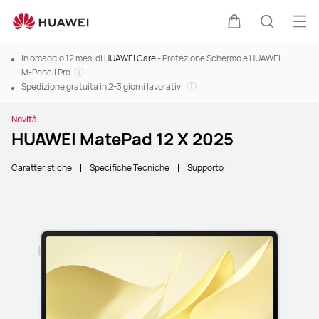
Apri
Carrello
Ricerca
In omaggio 12 mesi di
HUAWEI Care
- Protezione Schermo e HUAWEI
M-Pencil Pro
Spedizione gratuita in 2-3 giorni lavorativi
Novità
HUAWEI MatePad 12 X 2025
Caratteristiche
Specifiche Tecniche
Supporto