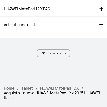
HUAWEI MatePad 12 X FAQ
Articoli consigliati
HUAWEI MatePad 12 X 2025 
HUAWEI MatePad 11.5 Grigio 
con Tastiera Americana
con Tastiera US inclusa
Torna in alto
Da € 399,00
Acquista
Acquista
Dimensione
Dimensione
Home
Tablet
HUAWEI MatePad 12 X
12 pollici
11.5 pollici
Acquista il nuovo HUAWEI MatePad 12 x 2025 | HUAWEI
Italia
Dimensioni
Dimensioni