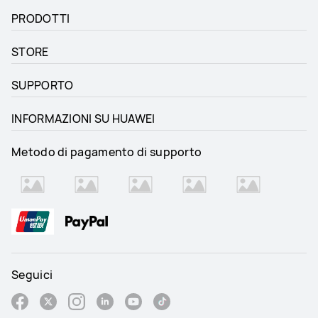
270 x 183 x 5.9 mm
262.63 x 177.53 x 6.1 mm
PRODOTTI
Peso
Peso
STORE
555g
515g
SUPPORTO
Memoria
Memoria
12+256
 8+256
INFORMAZIONI SU HUAWEI
Capacità della batteria
Capacità della batteria
Metodo di pagamento di supporto
10100mAh (typ.)
10,100mAh (typ.)
Potenza di ricarica
Potenza di ricarica
5-55W
40W
Risoluzione
Risoluzione
2800 x 1840
2456 × 1600
Seguici
Rapporto schermo-corpo
Rapporto schermo-corpo
88%
86%