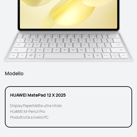
Modello
HUAWEI MatePad 12 X 2025
Display PaperMatte ultra nitido
HUAWEI M-Pencil Pro
Produttività a livello PC