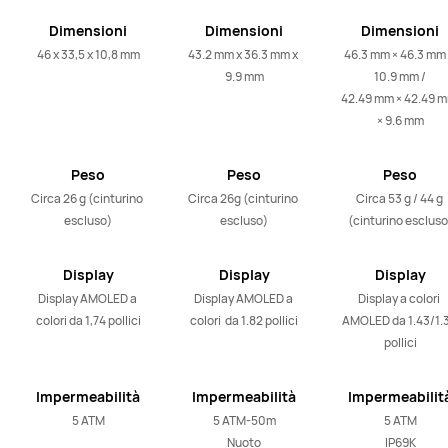
Dimensioni
Dimensioni
Dimensioni
46 x 33,5 x 10,8 mm
43.2 mm x 36.3 mm x 
46.3 mm × 46.3 mm 
9.9 mm
10.9 mm /

42.49 mm × 42.49 m
× 9.6 mm
Peso
Peso
Peso
Circa 26 g (cinturino 
Circa 26g (cinturino 
Circa 53 g / 44 g 
escluso)
escluso)
(cinturino escluso
Display
Display
Display
Display AMOLED a 
Display AMOLED a 
Display a colori 
colori da 1,74 pollici
colori  da 1.82 pollici
AMOLED da 1.43/1.3
pollici
Impermeabilità
Impermeabilità
Impermeabilit
5 ATM
5 ATM-50m

5 ATM

Nuoto
IP69K
