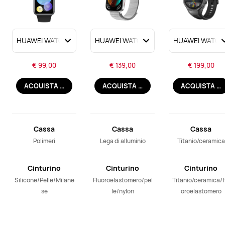
€ 99,00
€ 139,00
€ 199,00
ACQUISTA ORA
ACQUISTA ORA
ACQUISTA ORA
Cassa
Cassa
Cassa
dell’orologio
dell’orologio
dell’orologio
Polimeri
Lega di alluminio
Titanio/ceramica
Cinturino
Cinturino
Cinturino
Silicone/Pelle/Milane
Fluoroelastomero/pel
Titanio/ceramica/f
se
le/nylon
oroelastomero