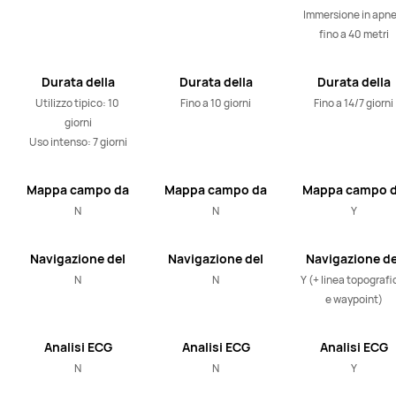
Immersione in apne
fino a 40 metri
Durata della
Durata della
Durata della
batteria
batteria
batteria
Utilizzo tipico: 10 
Fino a 10 giorni
Fino a 14/7 giorni
giorni

Uso intenso: 7 giorni
Mappa campo da
Mappa campo da
Mappa campo 
golf
golf
golf
N
N
Y
Navigazione del
Navigazione del
Navigazione de
Percorso con
Percorso con
Percorso con
N
N
Y (+ linea topografic
Mappa Offline
Mappa Offline
Mappa Offline
e waypoint)
Analisi ECG
Analisi ECG
Analisi ECG
N
N
Y