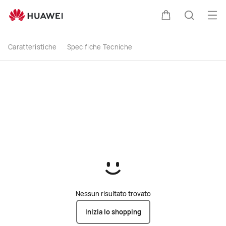
buy
Apri
Carrello
Ricerca
Caratteristiche
Specifiche Tecniche
Nessun risultato trovato
Inizia lo shopping