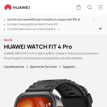
Apri
Carrello
Ricerca
Iscriviti alla newsletter per ricevere un coupon dell'8% di
sconto>
Include 1 mese gratis di Watch Face VIP
Con €9 in più ricevi un cinturino extra
Novità
HUAWEI WATCH FIT 4 Pro
HUAWEI WATCH FIT 4 Pro / Vetro zaffiro / Cassa in titanio e cinturino nero /
Fino a 10 giorni di autonomia e compatibile con iOS e Android
Caratteristiche
Specifiche Tecniche
Supporto