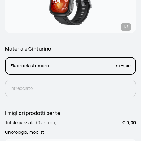
1/7
Materiale Cinturino
Fluoroelastomero
€ 179,00
Intrecciato
I migliori prodotti per te
Totale parziale
(0 articoli)
€ 0,00
Un'orologio, molti stili