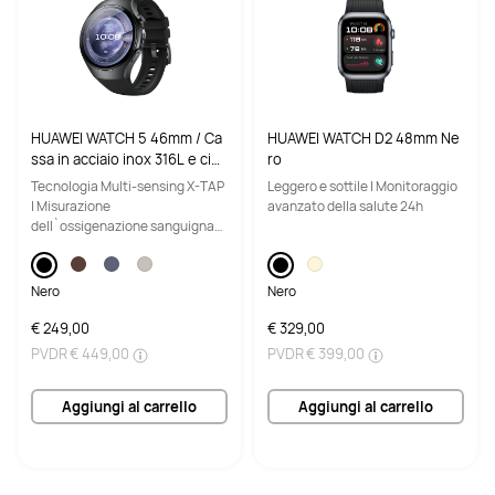
HUAWEI WATCH 5 46mm / Ca
HUAWEI WATCH D2 48mm Ne
ssa in acciaio inox 316L e cint
ro
urino nero / Compatibile con
Tecnologia Multi-sensing X-TAP
Leggero e sottile | Monitoraggio
iOS e Android e chiamate E-si
| Misurazione
avanzato della salute 24h
m
dell`ossigenazione sanguigna
tramite polpastrello | Chiamate
con eSIM
Nero
Nero
€ 249,00
€ 329,00
PVDR
€ 449,00
PVDR
€ 399,00
Aggiungi al carrello
Aggiungi al carrello