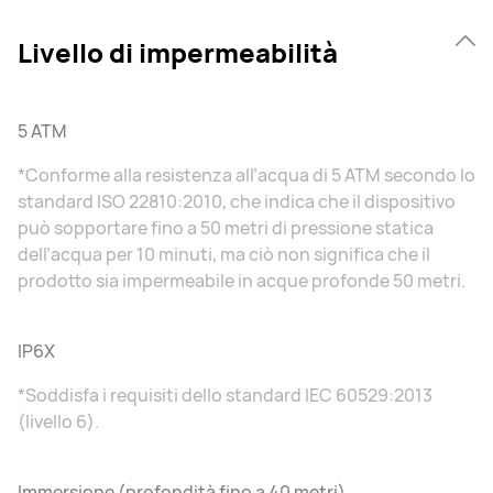
Livello di impermeabilità
5 ATM
*Conforme alla resistenza all’acqua di 5 ATM secondo lo
standard ISO 22810:2010, che indica che il dispositivo
può sopportare fino a 50 metri di pressione statica
dell’acqua per 10 minuti, ma ciò non significa che il
prodotto sia impermeabile in acque profonde 50 metri.
IP6X
*Soddisfa i requisiti dello standard IEC 60529:2013
(livello 6).
Immersione (profondità fino a 40 metri)