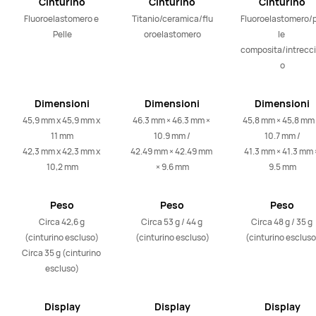
Cinturino
Cinturino
Cinturino
Fluoroelastomero e 
Titanio/ceramica/flu
Fluoroelastomero/p
Pelle
oroelastomero
le 
composita/intrecci
o
Dimensioni
Dimensioni
Dimensioni
45,9 mm x 45,9 mm x 
46.3 mm × 46.3 mm × 
45,8 mm × 45,8 mm 
11 mm

10.9 mm /

10.7 mm /

42,3 mm x 42,3 mm x 
42.49 mm × 42.49 mm 
41.3 mm × 41.3 mm ×
10,2 mm
× 9.6 mm
9.5 mm
Peso
Peso
Peso
Circa 42,6 g 
Circa 53 g / 44 g 
Circa 48 g / 35 g 
(cinturino escluso) 

(cinturino escluso)
(cinturino escluso
Circa 35 g (cinturino 
escluso)
Display
Display
Display