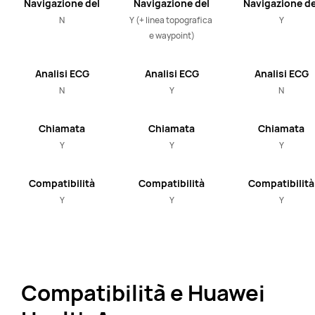
Navigazione del
Navigazione del
Navigazione de
Percorso con
Percorso con
Percorso con
N
Y (+ linea topografica 
Y
Mappa Offline
Mappa Offline
Mappa Offline
e waypoint)
Analisi ECG
Analisi ECG
Analisi ECG
N
Y
N
Chiamata
Chiamata
Chiamata
Bluetooth
Bluetooth
Bluetooth
Y
Y
Y
Compatibilità
Compatibilità
Compatibilità
con iOS e
con iOS e
con iOS e
Y
Y
Y
Android
Android
Android
Compatibilità e Huawei