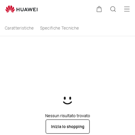
buy
Apri
Carrello
Ricerca
Caratteristiche
Specifiche Tecniche
Nessun risultato trovato
Inizia lo shopping