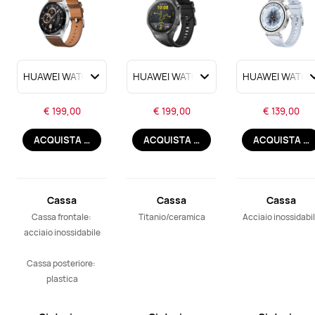
€ 199,00
€ 199,00
€ 139,00
ACQUISTA ORA
ACQUISTA ORA
ACQUISTA ORA
Cassa
Cassa
Cassa
dell’orologio
dell’orologio
dell’orologio
Cassa frontale: 
Titanio/ceramica
Acciaio inossidabi
acciaio inossidabile

Cassa posteriore: 
plastica