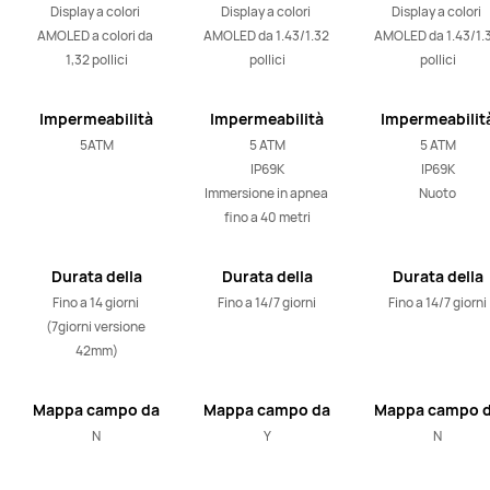
Display a colori 
Display a colori 
Display a colori 
AMOLED a colori da 
AMOLED da 1.43/1.32 
AMOLED da 1.43/1.3
1,32 pollici
pollici
pollici
Impermeabilità
Impermeabilità
Impermeabilit
5ATM
5 ATM

5 ATM

IP69K

IP69K

Immersione in apnea 
Nuoto
fino a 40 metri
Durata della
Durata della
Durata della
batteria
batteria
batteria
Fino a 14 giorni 
Fino a 14/7 giorni
Fino a 14/7 giorni
(7giorni versione 
42mm)
Mappa campo da
Mappa campo da
Mappa campo 
golf
golf
golf
N
Y
N