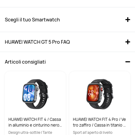
Scegli il tuo Smartwatch
HUAWEI WATCH GT 5 Pro FAQ
Articoli consigliati
HUAWEI WATCH GT 5 Pro 
HUAWEI WATCH GT 5 41mm 
46mm Black Fluoroelastomer
Blue Fluoroelastomer
Da € 199,00
Da € 139,00
PVDR
€ 379,00
PVDR
€ 249,00
HUAWEI WATCH FIT 4 / Cassa
HUAWEI WATCH FIT 4 Pro / Ve
Acquista
Acquista
in alluminio e cinturino nero /
tro zaffiro / Cassa in titanio e
Fino a 10 giorni di autonomia
cinturino nero / Fino a 10 gior
Design ultra-sottile | Tante
Sport all'aperto di livello