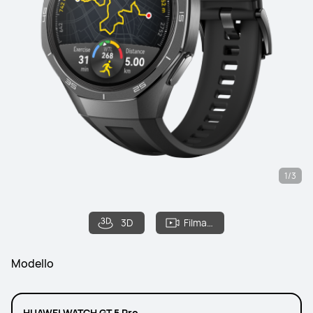
1/3
3D
Filmato
Modello
HUAWEI WATCH GT 5 Pro