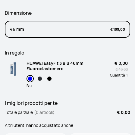
Dimensione
46 mm
€ 199,00
In regalo
HUAWEI EasyFit 3 Blu 46mm
€ 0,00
Fluoroelastomero
€ 49,00
Quantità:
1
Blu
I migliori prodotti per te
Totale parziale
(0 articoli)
€ 0,00
Altri utenti hanno acquistato anche