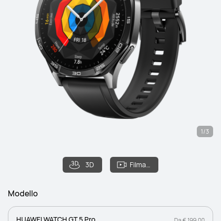
1/3
3D
Filmato
Modello
HUAWEI WATCH GT 5 Pro
Da € 199,00