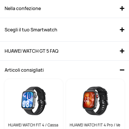
Nella confezione
Scegli il tuo Smartwatch
HUAWEI WATCH GT 5 FAQ
Articoli consigliati
HUAWEI WATCH GT 5 41mm 
HUAWEI WATCH GT 5 Pro 
Blue Fluoroelastomer
46mm Black Fluoroelastomer
Da € 139,00
Da € 199,00
PVDR
€ 249,00
PVDR
€ 379,00
HUAWEI WATCH FIT 4 / Cassa
HUAWEI WATCH FIT 4 Pro / Ve
Acquista
Acquista