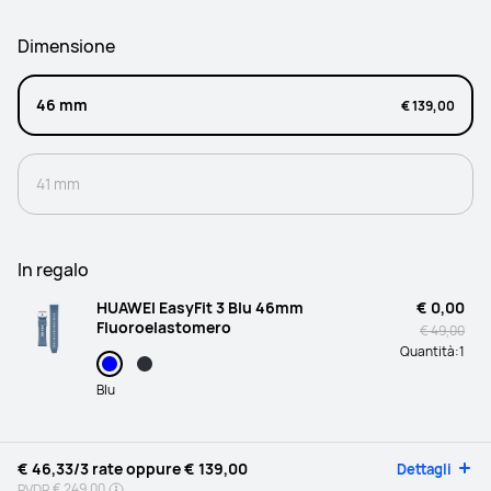
Dimensione
46 mm
€ 139,00
41 mm
In regalo
HUAWEI EasyFit 3 Blu 46mm
€ 0,00
Fluoroelastomero
€ 49,00
Quantità:
1
Blu
€ 46,33
/3 rate oppure
€ 139,00
Dettagli
€ 249,00
PVDR