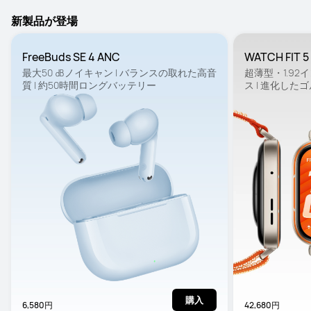
新製品が登場
FreeBuds SE 4 ANC
WATCH FIT 5
最大50 ㏈ノイキャン | バランスの取れた高音
超薄型・1.92
質 | 約50時間ロングバッテリー
ス | 進化した
購入
6,580円
42,680円