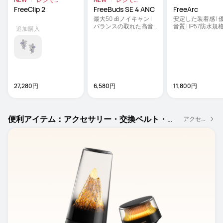
9％OFF
9％OFF
FreeClip 2
FreeBuds SE 4 ANC
FreeArc
最大50 ㏈ノイキャン | 
安定した装着感 | 
バランスの取れた高音
音質 | IP57防水規
追加購入
質 | 約50時間ロングバ
ッテリー
27,280円
6,580円
11,800円
便利アイテム：アクセサリー・交換ベルト・ル
アクセサリー
ーター