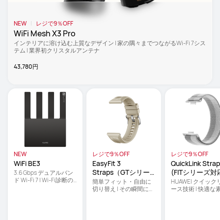
NEW
レジで9％OFF
WiFi Mesh X3 Pro
インテリアに溶け込む上質なデザイン | 家の隅々までつながるWi-Fi 7シス
テム | 業界初クリスタルアンテナ
43,780円
NEW
レジで9％OFF
レジで9％OFF
WiFi BE3
EasyFit 3 
QuickLink Strap
Straps（GTシリー
(FITシリーズ対
3.6 Gbps デュアルバン
ド Wi-Fi 7 | Wi-Fi診断の
ズ対応交換ベルト）
換ベルト)
簡単フィット・自由に
HUAWEI クイック
可視化 | ペアレンタルコ
切り替え | その瞬間に合
ース技術 | 快適な素材
ントロール
わせて自由に組み替え | 
コーディネートに
レザーが常にエレガン
スを演出