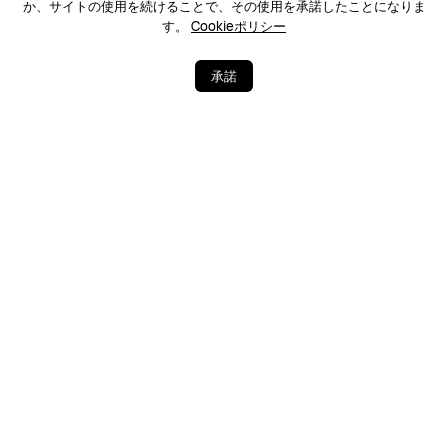
(日本語のみ)24時間
か、サイトの使用を続けることで、その使用を承諾したことになりま
有人チャット
す。
Cookieポリシー
(日本語のみ)9:00am – 6:00pm
コール
0120-798-288 (フリーダイヤル)
フォロー
9:00am - 6:00pm | (日本語のみ)
承諾
Japan - 日本語
サイトマップ
問い合わせ
利用規約
個人情報保護に関する声明
プライバシー
クッキー