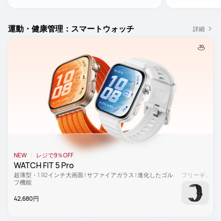
運動・健康管理：スマートウォッチ
詳細
NEW
レジで9％OFF
WATCH FIT 5 Pro
超薄型・1.92インチ大画面 | サファイアガラス | 進化したゴル
フリーギフト
フ機能
42,680円