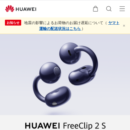
オ
カート
検索
地震の影響によるお荷物のお届け遅延について（
ヤマト
お知らせ
×
運輸の配送状況はこちら
）