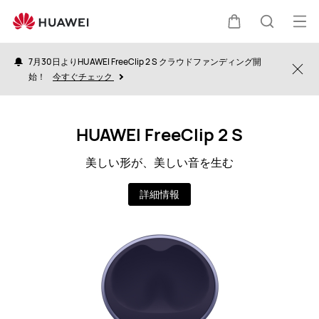
JP
オ
カ
検
ー
7月30日よりHUAWEI FreeClip 2 S クラウドファンディング開
プ
Clo
始！
今すぐチェック
ー
索
ン
メ
ト
HUAWEI FreeClip 2 S
ニ
ュ
美しい形が、美しい音を生む
ー
詳細情報