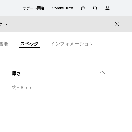
サポート関連
Community
カ
検
プ
ク
Close
ー
索
ロ
機能
スペック
インフォメーション
ト
フ
ァ
厚さ
イ
約6.8 mm
ル