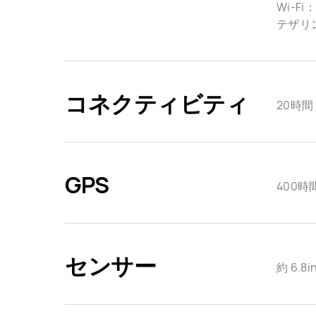
Wi-Fi：
テザリン
コネクティビティ
20時間
GPS
400時
センサー
約 6.8i