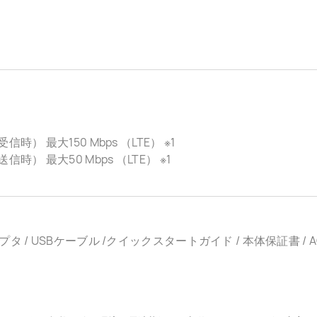
信時） 最大150 Mbps （LTE） ※1
信時） 最大50 Mbps （LTE） ※1
プタ / USBケーブル /クイックスタートガイド / 本体保証書 /