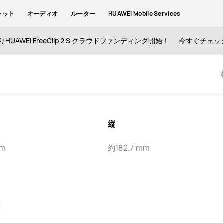
レット
オーディオ
ルーター
HUAWEI Mobile Services
りHUAWEI FreeClip 2 S クラウドファンディング開始！
今すぐチェッ
縦
mm
約182.7 mm
g