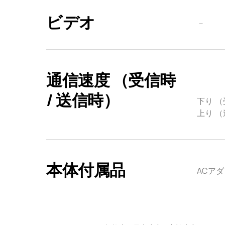
ビデオ
－
通信速度 （受信時
/ 送信時）
下り （受
上り （送
本体付属品
ACアダ