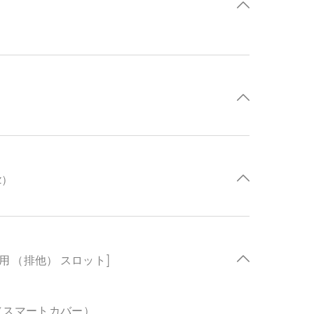
Hz）
 SD 共用 （排他） スロット]
 （スマートカバー）