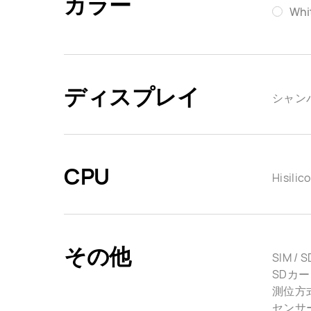
カラー
Whi
ディスプレイ
シャン
CPU
Hisili
その他
SIM /
SDカード
測位方式： 
センサ