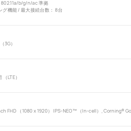
 802.11a/b/g/n/ac 準拠
グ機能 / 最大接続台数： 8台
 （3G）
間 （LTE）
nch FHD （1080 x 1920） IPS-NEO™ （In-cell）, Corning® Gor