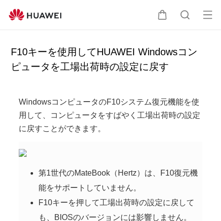
オ
カ
検
ー
ー
索
プ
ト
F10キーを使用してHUAWEI Windowsコン
ン
ピュータを工場出荷時の設定に戻す
メ
ニ
ュ
WindowsコンピュータのF10システム復元機能を使
ー
用して、コンピュータをすばやく工場出荷時の設定
に戻すことができます。
第1世代のMateBook（Hertz）は、F10復元機
能をサポートしていません。
F10キーを押して工場出荷時の設定に戻して
も、BIOSのバージョンには影響しません。