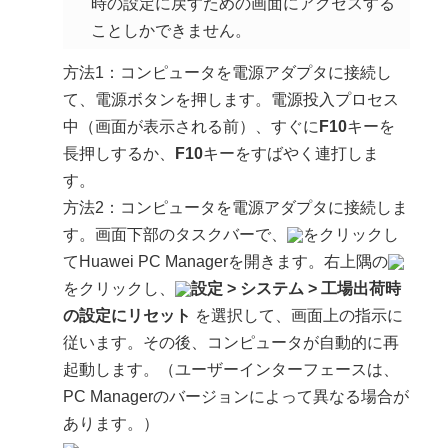
時の設定に戻すための画面にアクセスする
ことしかできません。
方法1：コンピュータを電源アダプタに接続し
て、電源ボタンを押します。電源投入プロセス
中（画面が表示される前）、すぐに
F10
キーを
長押しするか、
F10
キーをすばやく連打しま
す。
方法2：コンピュータを電源アダプタに接続しま
す。画面下部のタスクバーで、
をクリックし
てHuawei PC Managerを開きます。右上隅の
をクリックし、
設定
>
システム
>
工場出荷時
の設定にリセット
を選択して、画面上の指示に
従います。その後、コンピュータが自動的に再
起動します。（ユーザーインターフェースは、
PC Managerのバージョンによって異なる場合が
あります。）