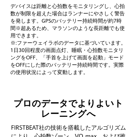
デバイスは距離と心拍数をモニタリングし、心拍
HU
数が制限を超えた場合はランナーにやさしく警告
ル
を発します。GPSのバッテリー持続時間が約7時
の
間※超あるため、マラソンのような長距離でも使
を
用できます。
※:ファーウェイラボのデータに基づいています。
1日30回程度の画面点灯、睡眠・心拍数モニタリ
ングをOFF、「手首を上げて画面を起動」モード
をOFFにした際のバッテリー持続時間です。実際
の使用状況によって変動します。
プロのデータでよりよいト
レーニングへ
FIRSTBEAT社の技術を搭載したアルゴリズム
により、心拍数ゾーン、VO
max、および推