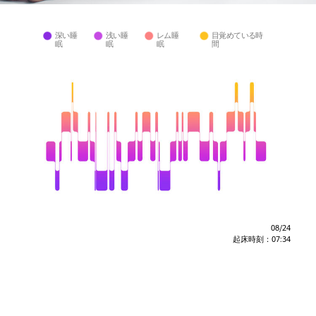
深い睡
浅い睡
レム睡
目覚めている時
眠
眠
眠
間
08/24
起床時刻：07:34