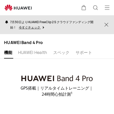
HUAWEI
Band
オ
カ
検
4
ー
Pro
7月30日よりHUAWEI FreeClip 2 S クラウドファンディング開
プ
Clo
始！
今すぐチェック
ー
索
ン
メ
HUAWEI Band 4 Pro
ト
ニ
機能
HUAWEI Health
スペック
サポート
ュ
ー
GPS搭載｜リアルタイムトレーニング｜
1
24時間心拍計測