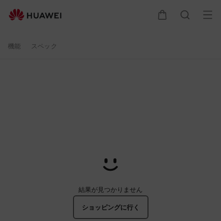
HUAWEI
オ
カート
検索
WATCH
機能
スペック
D
ウ
ェ
ア
ラ
ブ
結果が見つかりません
ル
ショッピングに行く