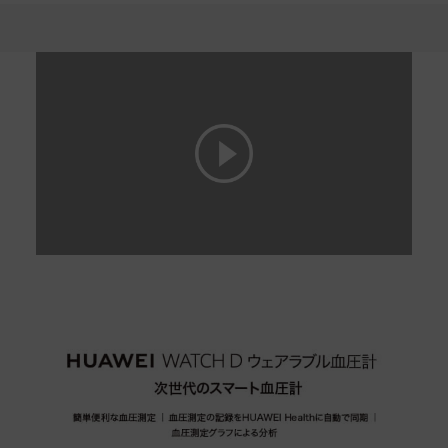
血
圧
計
を
購
入-
HUAWEI
JP