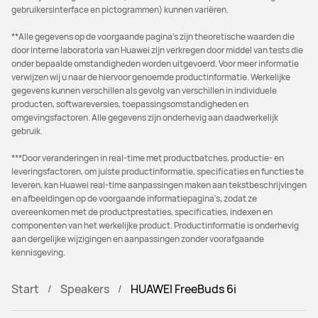
gebruikersinterface en pictogrammen) kunnen variëren.
**Alle gegevens op de voorgaande pagina's zijn theoretische waarden die
door interne laboratoria van Huawei zijn verkregen door middel van tests die
onder bepaalde omstandigheden worden uitgevoerd. Voor meer informatie
verwijzen wij u naar de hiervoor genoemde productinformatie. Werkelijke
gegevens kunnen verschillen als gevolg van verschillen in individuele
producten, softwareversies, toepassingsomstandigheden en
omgevingsfactoren. Alle gegevens zijn onderhevig aan daadwerkelijk
gebruik.
***Door veranderingen in real-time met productbatches, productie- en
leveringsfactoren, om juiste productinformatie, specificaties en functies te
leveren, kan Huawei real-time aanpassingen maken aan tekstbeschrijvingen
en afbeeldingen op de voorgaande informatiepagina's, zodat ze
overeenkomen met de productprestaties, specificaties, indexen en
componenten van het werkelijke product. Productinformatie is onderhevig
aan dergelijke wijzigingen en aanpassingen zonder voorafgaande
kennisgeving.
Start
Speakers
HUAWEI FreeBuds 6i