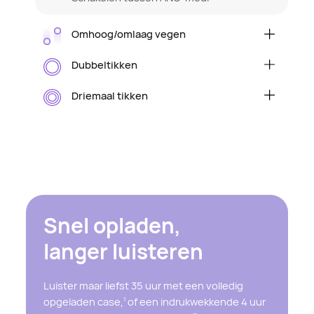
Omhoog/omlaag vegen
Volume verhogen/verlagen
Dubbeltikken
Audio afspelen/pauzeren of een gesprek
beantwoorden/beëindigen
Driemaal tikken
Naar het volgende nummer gaan
Snel opladen,
langer luisteren
Luister maar liefst 35 uur met een volledig
opgeladen case,
of een indrukwekkende 4 uur
1