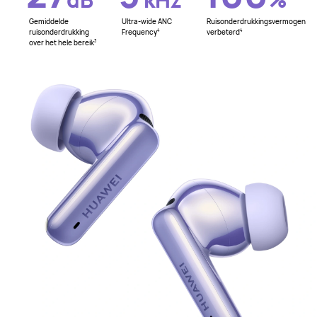
Gemiddelde
Ultra-wide ANC
Ruisonderdrukkingsvermogen
ruisonderdrukking
Frequency
verbeterd
4
4
over het hele bereik
3