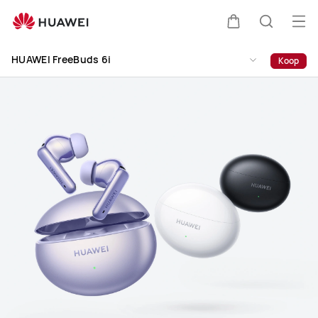
HUAWEI
FreeBuds
Op
Kar
Zoeken
6i
me
Clo
HUAWEI FreeBuds 6i
Koop