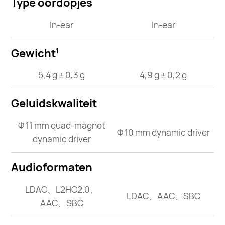
Type oordopjes
In-ear
In-ear
Gewicht
1
5,4 g ± 0,3 g
4,9 g ± 0,2 g
Geluidskwaliteit
Φ 11 mm quad-magnet
Φ 10 mm dynamic driver
dynamic driver
Audioformaten
LDAC、L2HC2.0、
LDAC、AAC、SBC
AAC、SBC