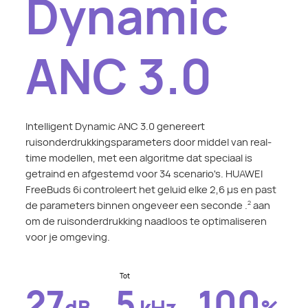
Dynamic
ANC 3.0
Intelligent Dynamic ANC 3.0 genereert
ruisonderdrukkingsparameters door middel van real-
time modellen, met een algoritme dat speciaal is
getraind en afgestemd voor 34 scenario's. HUAWEI
FreeBuds 6i controleert het geluid elke 2,6 μs en past
de parameters binnen ongeveer een seconde .
aan
2
om de ruisonderdrukking naadloos te optimaliseren
voor je omgeving.
Tot
27
5
100
dB
kHz
%