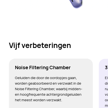
Vijf verbeteringen
Noise Filtering Chamber
3
Geluiden die door de oordopjes gaan,
E
worden geabsorbeerd en verzwakt in de
d
Noise Filtering Chamber, waarbij midden-
r
en hoogfrequente achtergrondgeluiden
v
het meest worden verzwakt.
o
m