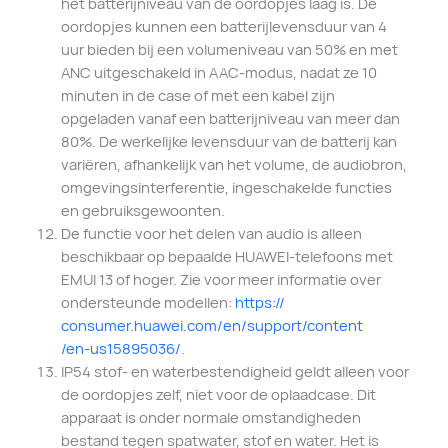
het batterijniveau van de oordopjes laag is. De
oordopjes kunnen een batterijlevensduur van 4
uur bieden bij een volumeniveau van 50% en met
ANC uitgeschakeld in AAC-modus, nadat ze 10
minuten in de case of met een kabel zijn
opgeladen vanaf een batterijniveau van meer dan
80%. De werkelijke levensduur van de batterij kan
variëren, afhankelijk van het volume, de audiobron,
omgevingsinterferentie, ingeschakelde functies
en gebruiksgewoonten.
De functie voor het delen van audio is alleen
beschikbaar op bepaalde HUAWEI-telefoons met
EMUI 13 of hoger. Zie voor meer informatie over
ondersteunde modellen:
https://
consumer.huawei.com/
en/support/content
/en-us15895036/
.
IP54 stof- en waterbestendigheid geldt alleen voor
de oordopjes zelf, niet voor de oplaadcase. Dit
apparaat is onder normale omstandigheden
bestand tegen spatwater, stof en water. Het is