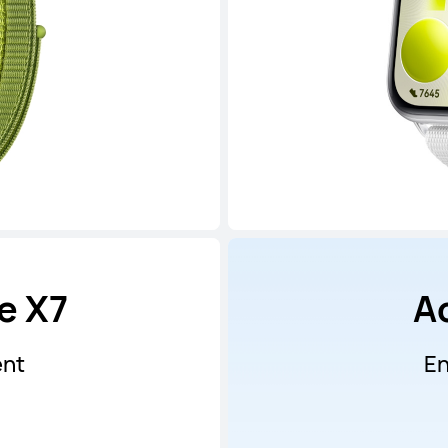
e X7
A
ent
En