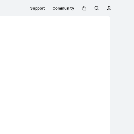
Support
Community
Kar
Zoeken
profiel
Close