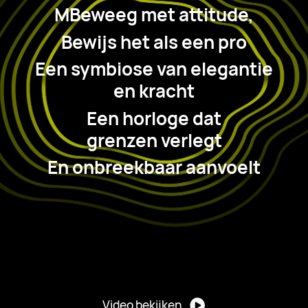
MBeweeg met attitude,
Bewijs het als een pro
Een symbiose van elegantie
en kracht
Een horloge dat
grenzen verlegt
En onbreekbaar aanvoelt
Video bekijken