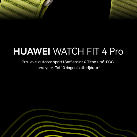
1
Pro-level outdoor sport | Saffierglas & Titanium
| ECG-
2
3
analyse
| Tot 10 dagen batterijduur