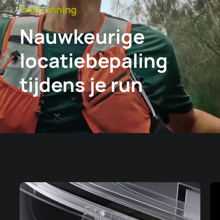
Trailrunning
Nauwkeurige
locatiebepaling
tijdens je run