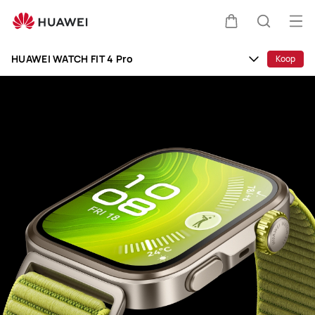
HUAWEI
WATCH
Op
Kar
Zoeken
FIT
me
Clo
4
HUAWEI WATCH FIT 4 Pro
Koop
Pro