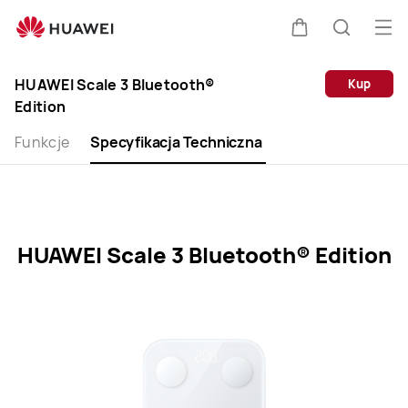
HUAWEI
Scale
Otw
Wózek
Szukaj
3
me
Clo
Bluetooth®
HUAWEI Scale 3 Bluetooth®
Kup
Edition
Edition
Specification
Funkcje
Specyfikacja Techniczna
HUAWEI Scale 3 Bluetooth® Edition