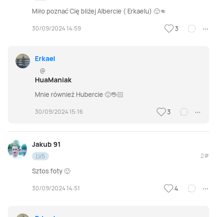
Miło poznać Cię bliżej Albercie ( Erkaelu) 🙂👊
30/09/2024 14:59
3
Erkael
@
HuaManiak
Mnie również Hubercie 🙂🖐🏻
30/09/2024 15:16
3
Jakub 91
2#
LV5
Sztos foty 🙂
30/09/2024 14:51
4