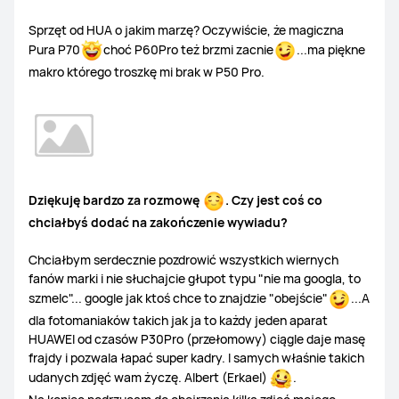
Sprzęt od HUA o jakim marzę? Oczywiście, że magiczna
Pura P70
choć P60Pro też brzmi zacnie
...ma piękne
makro którego troszkę mi brak w P50 Pro.
Dziękuję bardzo za rozmowę
. Czy jest coś co
chciałbyś dodać na zakończenie wywiadu?
Chciałbym serdecznie pozdrowić wszystkich wiernych
fanów marki i nie słuchajcie głupot typu "nie ma googla, to
szmelc"... google jak ktoś chce to znajdzie "obejście"
...A
dla fotomaniaków takich jak ja to każdy jeden aparat
HUAWEI od czasów P30Pro (przełomowy) ciągle daje masę
frajdy i pozwala łapać super kadry. I samych właśnie takich
udanych zdjęć wam życzę. Albert (Erkael)
.