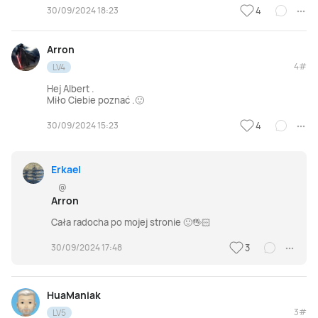
30/09/2024 18:23
4
Arron
4#
LV4
Hej Albert .
Miło Ciebie poznać .🙂
30/09/2024 15:23
4
Erkael
@
Arron
Cała radocha po mojej stronie 🙂🖐🏻
30/09/2024 17:48
3
HuaManiak
3#
LV5