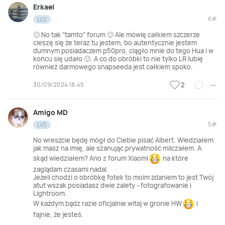
Erkael
6#
LV2
🙂 No tak "tamto" forum 🙂 Ale mówię całkiem szczerze
cieszę się że teraz tu jestem, bo autentycznie jestem
dumnym posiadaczem p50pro, ciągło mnie do tego Hua i w
końcu się udało 🙂. A co do obróbki to nie tylko LR lubię
również darmowego snapseeda jest całkiem spoko.
30/09/2024 18:45
2
Amigo MD
5#
LV5
No wreszcie będę mógł do Ciebie pisać Albert. Wiedziałem
jak masz na imię, ale szanując prywatność milczałem. A
skąd wiedziałem? Ano z forum Xiaomi
na które
zaglądam czasami nadal.
Jeżeli chodzi o obróbkę fotek to moim zdaniem to jest Twój
atut wszak posiadasz dwie zalety - fotografowanie i
Lightroom.
W każdym bądz razie oficjalnie witaj w gronie HW
i
fajnie, że jesteś.