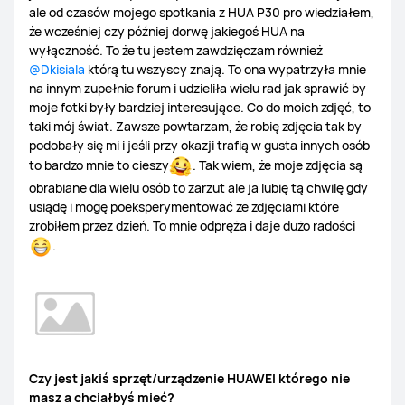
ale od czasów mojego spotkania z HUA P30 pro wiedziałem,
że wcześniej czy później dorwę jakiegoś HUA na
wyłączność. To że tu jestem zawdzięczam również
@Dkisiala
którą tu wszyscy znają. To ona wypatrzyła mnie
na innym zupełnie forum i udzieliła wielu rad jak sprawić by
moje fotki były bardziej interesujące. Co do moich zdjęć, to
taki mój świat. Zawsze powtarzam, że robię zdjęcia tak by
podobały się mi i jeśli przy okazji trafią w gusta innych osób
to bardzo mnie to cieszy
. Tak wiem, że moje zdjęcia są
obrabiane dla wielu osób to zarzut ale ja lubię tą chwilę gdy
usiądę i mogę poeksperymentować ze zdjęciami które
zrobiłem przez dzień. To mnie odpręża i daje dużo radości
.
Czy jest jakiś sprzęt/urządzenie HUAWEI którego nie
masz a chciałbyś mieć?