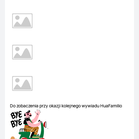
Do zobaczenia przy okazji kolejnego wywiadu HuaFamilio
.