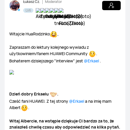
Łukasz Cz.
Moderator
Usługi i wsparcie
LV6
Aplikacje
Witajcie HuaRodzinko
,
Galeria
Zapraszam do lektury kolejnego wywiadu z
użytkowiniem/fanem HUAWEI Community
.
Bohaterem dzisiejszego "interview" jest
@Erkael
.
Dzień dobry Erkaelu
.
Cześć fani HUAWEI. Z tej strony
@Erkael
a na imię mam
Albert
.
Witaj Albercie, na wstępie dziękuje Ci bardzo za to, że
znalazłeś chwilę czasu aby odpowiedzieć na kilka pytań.