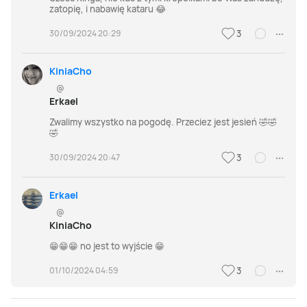
zatopię, i nabawię kataru 😂
30/09/2024 20:29
3
KiniaCho
@
Erkael
Zwalimy wszystko na pogodę. Przeciez jest jesień 🤣🤣
🤣
30/09/2024 20:47
3
Erkael
@
KiniaCho
😁😁😁 no jest to wyjście 😁
01/10/2024 04:59
3