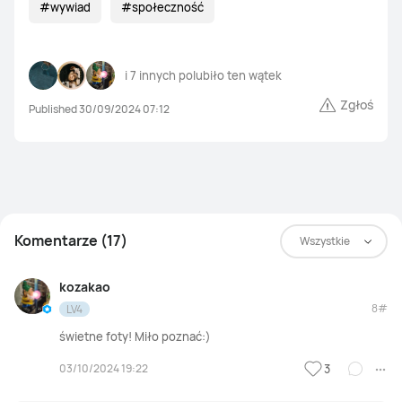
#wywiad
#społeczność
i
7 innych
polubiło ten wątek
Zgłoś
Published 30/09/2024 07:12
Komentarze (17)
Wszystkie
kozakao
8#
LV4
świetne foty! Miło poznać:)
03/10/2024 19:22
3