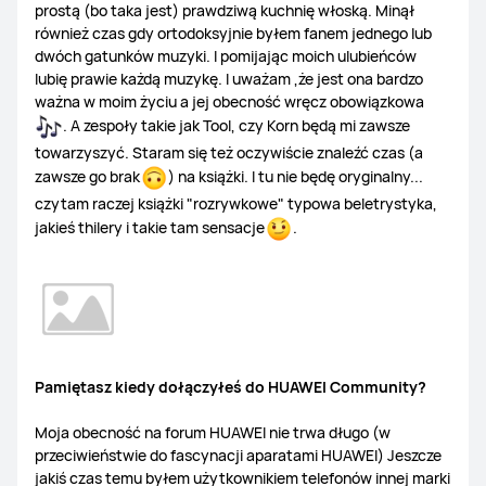
prostą (bo taka jest) prawdziwą kuchnię włoską. Minął
również czas gdy ortodoksyjnie byłem fanem jednego lub
dwóch gatunków muzyki. I pomijając moich ulubieńców
lubię prawie każdą muzykę. I uważam ,że jest ona bardzo
ważna w moim życiu a jej obecność wręcz obowiązkowa
. A zespoły takie jak Tool, czy Korn będą mi zawsze
towarzyszyć. Staram się też oczywiście znaleźć czas (a
zawsze go brak
) na książki. I tu nie będę oryginalny...
czytam raczej książki "rozrywkowe" typowa beletrystyka,
jakieś thilery i takie tam sensacje
.
Pamiętasz kiedy dołączyłeś do HUAWEI Community?​
Moja obecność na forum HUAWEI nie trwa długo (w
przeciwieństwie do fascynacji aparatami HUAWEI) Jeszcze
jakiś czas temu byłem użytkownikiem telefonów innej marki