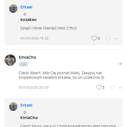
Erkael
@
kozakao
Dzięki i mnie również miło 🙂🖐🏻
04/10/2024 16:22
0
KiniaCho
7#
LV4
Cześć Albert. Milo Cię poznać blizej. Zasypuj nas
kropelkowym swiatem Erkaela, bo on uzależnia 😜
30/09/2024 20:09
3
Erkael
@
KiniaCho
Cześć Kinga, nie kuś z tymi kropelkami bo Was zanudzę,