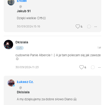
Erkael
@
Jakub 91
Dzięki wielkie 🙂🖐🏻
30/09/2024 15:16
4
Dkisiala
1#
LV5
cudownie Panie Albercie ! :) A ja tam polecam się jak zawsze
:D
30/09/2024 11:23
4
Łukasz Cz.
@
Dkisiala
A my dziękujemy za dobre słowo Diano 🤗