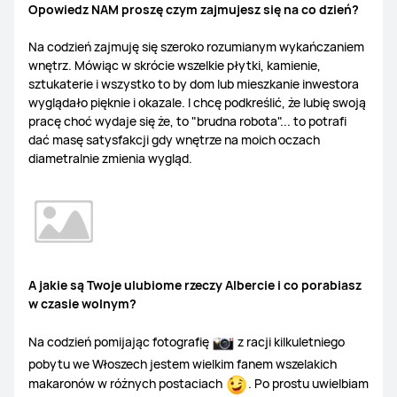
Opowiedz NAM proszę czym zajmujesz się na co dzień?
Na codzień zajmuję się szeroko rozumianym wykańczaniem
wnętrz. Mówiąc w skrócie wszelkie płytki, kamienie,
sztukaterie i wszystko to by dom lub mieszkanie inwestora
wyglądało pięknie i okazale. I chcę podkreślić, że lubię swoją
pracę choć wydaje się że, to "brudna robota"... to potrafi
dać masę satysfakcji gdy wnętrze na moich oczach
diametralnie zmienia wygląd.
A jakie są Twoje ulubiome rzeczy Albercie i co porabiasz
w czasie wolnym?
Na codzień pomijając fotografię
z racji kilkuletniego
pobytu we Włoszech jestem wielkim fanem wszelakich
makaronów w różnych postaciach
. Po prostu uwielbiam