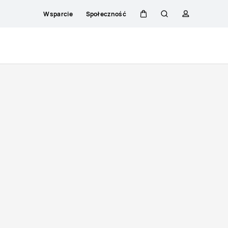
Wsparcie
Społeczność
Wózek
Szukaj
Profilowani