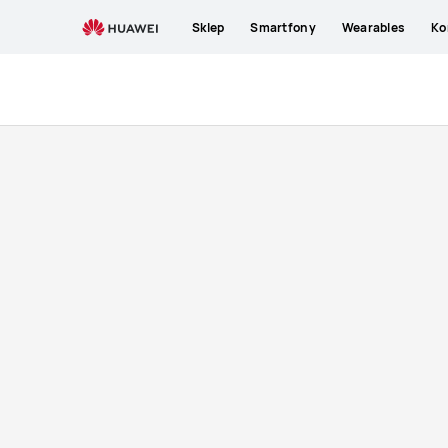
Słuchawki
Sklep
Smartfony
Wearables
Ko
HUAWEI
FreeLace
Pro