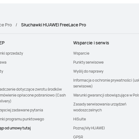
ce Pro
Słuchawki HUAWEI FreeLace Pro
EP
Wsparcie i serwis
nki sprzedaży
Wsparcie
awa
Punkty serwisowe
ty
Wyślij do naprawy
I
Informacja o ochronie prywatności (us
serwisowe)
adczenie dotyczące zwrotu środków
amówienie opłacone pobraniowo (Cash
Warunki gwarancji obowiązujące w Pol
livery)
Zasady serwisowania urządzeń
zęsciej zadawane pytania
wodoszczelnych
nki programu punktowego
HiSuite
ąp od umowy tutaj
Poznaj My HUAWEI
GPSR