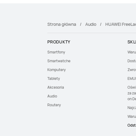
Strona główna
Audio
HUAWEI FreeLa
PRODUKTY
SKL
Smartfony
Waru
Smartwatche
Dost
Komputery
Zwro
Tablety
EMU
Akcesoria
Oświ
za z
Audio
on De
Routery
Najc
Waru
Odst