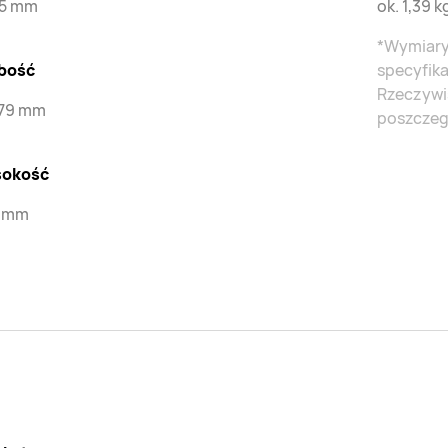
,5 mm
ok. 1,39 k
*Wymiary
bość
specyfika
Rzeczywis
,79 mm
poszczeg
okość
9 mm