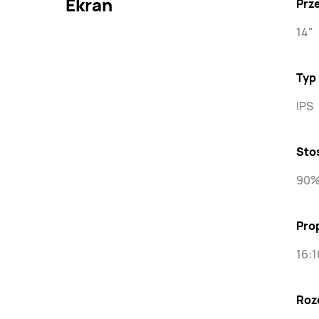
Ekran
Prz
14"
Typ
IPS
Sto
90
Pro
16:1
Roz