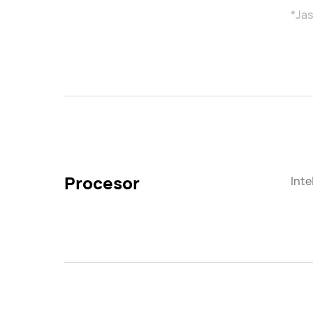
*Jas
Procesor
Inte