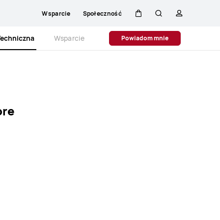
Wsparcie
Społeczność
Wózek
Szukaj
Profilowani
Close
Techniczna
Wsparcie
Powiadom mnie
ore