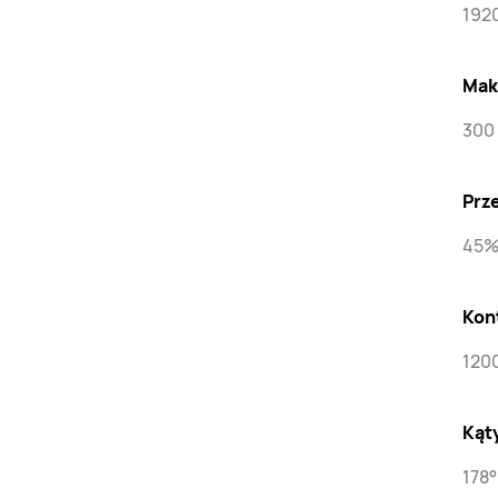
1920
Mak
300
Prz
45%
Kon
1200
Kąt
178°