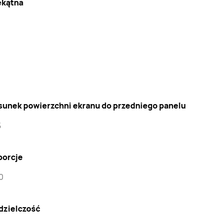
ekątna
sunek powierzchni ekranu do przedniego panelu
%
porcje
0
dzielczość