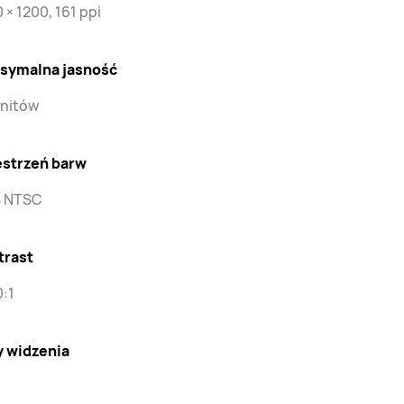
 × 1200, 161 ppi
symalna jasność
 nitów
estrzeń barw
 NTSC
trast
:1
y widzenia