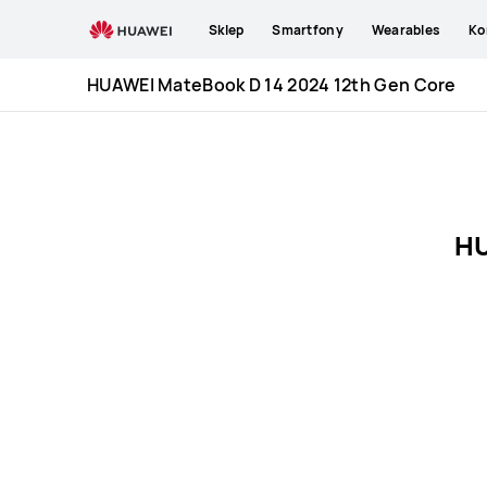
HUAWEI
Sklep
Smartfony
Wearables
Ko
MateBook
D
HUAWEI MateBook D 14 2024 12th Gen Core
14
2024
12th
Gen
Core
Specification
HU