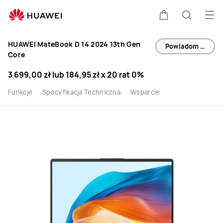
Kup
Otw
Wózek
Szukaj
HUAWEI
HUAWEI MateBook D 14 2024 13th Gen
Powiadom mnie
MateBook
Core
3 699,00 zł
lub
184,95 zł
x 20 rat 0%
D
Funkcje
Specyfikacja Techniczna
Wsparcie
14
2024
Intel®
Core™
13.