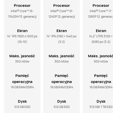
Procesor
Procesor
Procesor
Intel® Core™ i5-
 Intel® Core™ i5-
Intel® Core™ i7-
13420H 13. generacji
1240P 12. generacji
1260P 12. generacj
Ekran
Ekran
Ekran
14'' IPS 1920 x 1200 px 
14'' IPS 2160 × 1440 px 
14,2" LTPS 3120 × 
(16:10)
(3:2)
2080 px (3:2)
Maks. jasność
Maks. jasność
Maks. jasnoś
300 nitów
300 nitów
500 nitów
Pamięć
Pamięć
Pamięć
operacyjna
operacyjna
operacyjna
16 GB RAM DDR4
16 GB RAM DDR4
16 GB RAM DDR4
Dysk
Dysk
Dysk
512 GB SSD
512 GB SSD
512 GB/ 1 TB SSD