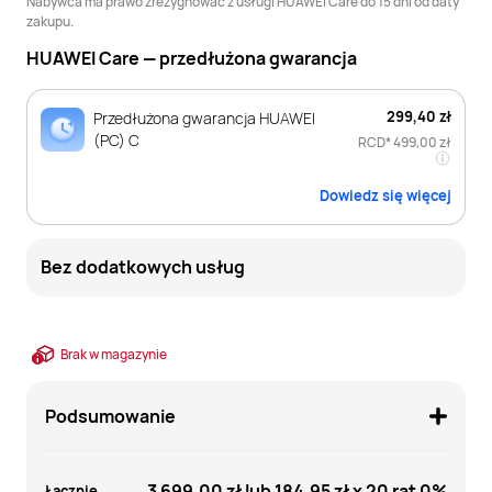
Nabywca ma prawo zrezygnować z usługi HUAWEI Care do 15 dni od daty
zakupu.
HUAWEI Care — przedłużona gwarancja
299,40 zł
Przedłużona gwarancja HUAWEI
(PC) C
RCD*
499,00 zł
Dowiedz się więcej
Bez dodatkowych usług
Brak w magazynie
Podsumowanie
3 699,00 zł
lub
184,95 zł
x 20 rat 0%
Łącznie