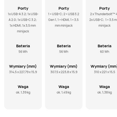
Porty
Porty
Porty
1x USB-A 3.2; 1x USB-
1 × USB-C; 2 × USB 3.2 
2 x Thunderbolt™ 4
A 2.0; 1x USB-C 3.2; 
Gen 1, 1 × HDMI, 1 × 3,5 
2x USB-C;  1 × 3,5 m
1x HDMI; 1x 3,5 mm 
mm minijack
minijack
minijack
Bateria
Bateria
Bateria
56 Wh
56 Wh
60 Wh
Wymiary (mm)
Wymiary (mm)
Wymiary (mm
314,5 x 227,79 x 15,9
307,5 x 223,8 x 15,9
310 x 221 x 15,5
Waga
Waga
Waga
ok. 1,39 kg
ok. 1,49 kg
ok. 1,38 kg