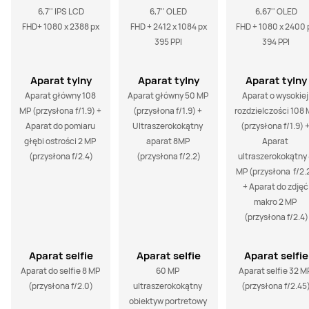
6,7'' IPS LCD

6,7'' OLED

6,67'' OLED

FHD+ 1080 x 2388 px
FHD + 2412 x 1084 px

FHD + 1080 x 2400 p
395 PPI
394 PPI
Aparat tylny
Aparat tylny
Aparat tylny
Aparat główny 108 
Aparat główny 50 MP 
Aparat o wysokiej 
MP (przysłona f/1.9) + 
(przysłona f/1.9) + 
rozdzielczości 108 
Aparat do pomiaru 
Ultraszerokokątny 
(przysłona f/1.9) +
głębi ostrości 2 MP 
aparat 8MP 
Aparat 
(przysłona f/2.4)
(przysłona f/2.2)
ultraszerokokątny 
MP (przysłona  f/2.2
+ Aparat do zdjęć 
makro 2 MP 
(przysłona f/2.4)
Aparat selfie
Aparat selfie
Aparat selfie
Aparat do selfie 8 MP 
60 MP 
Aparat selfie 32 MP
(przysłona f/2.0)
ultraszerokokątny 
(przysłona f/2.45
obiektyw portretowy 