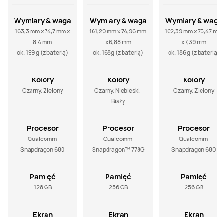
Wymiary & waga
Wymiary & waga
Wymiary & wa
163,3 mm x 74,7 mm x 
161,29 mm x 74,96 mm 
162,39 mm x 75,47 m
8.4 mm 

x 6,88 mm

x 7,39 mm

ok. 199 g (z baterią)
ok. 168g (z baterią)
ok. 186 g (z baterią
Kolory
Kolory
Kolory
Czarny, Zielony
Czarny, Niebieski, 
Czarny, Zielony
Biały
Procesor
Procesor
Procesor
Qualcomm 
Qualcomm 
Qualcomm 
Snapdragon 680
Snapdragon™ 778G
Snapdragon 680
Pamięć
Pamięć
Pamięć
128 GB
256 GB
256 GB
Ekran
Ekran
Ekran