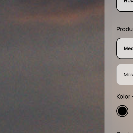
HUA
Produ
Mes
Mes
Kolor 