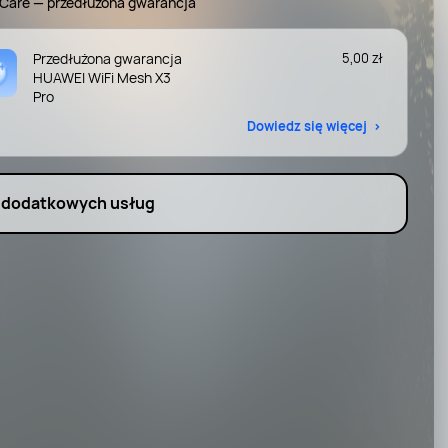
Care — przedłużona gwarancja
Przedłużona gwarancja
5,00 zł
HUAWEI WiFi Mesh X3
Pro
Dowiedz się więcej
 dodatkowych usług