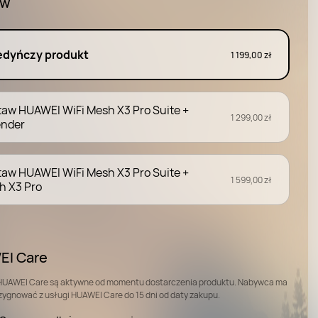
aw
edyńczy produkt
1 199,00 zł
taw HUAWEI WiFi Mesh X3 Pro Suite +
1 299,00 zł
ender
taw HUAWEI WiFi Mesh X3 Pro Suite +
1 599,00 zł
h X3 Pro
I Care
HUAWEI Care są aktywne od momentu dostarczenia produktu. Nabywca ma
zygnować z usługi HUAWEI Care do 15 dni od daty zakupu.