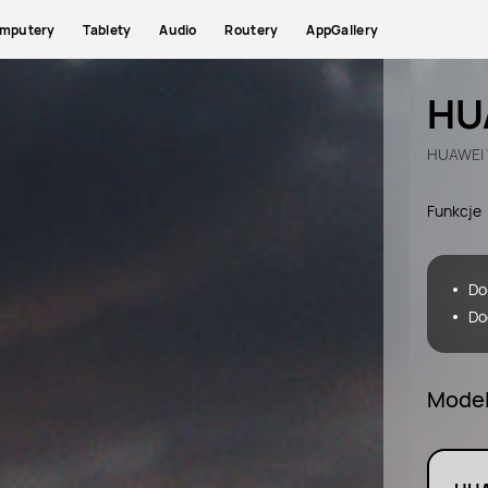
mputery
Tablety
Audio
Routery
AppGallery
HU
HUAWEI W
Funkcje
Do
Do
Mode