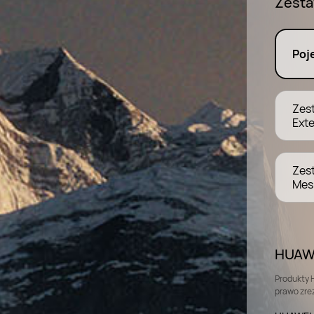
Zest
Poj
Zes
Ext
Zes
Mes
HUAWE
Produkty 
prawo zre