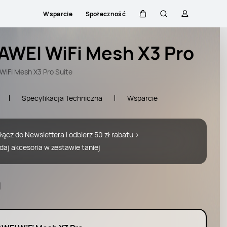
Wsparcie
Społeczność
Wózek
Szukaj
Profilowani
AWEI WiFi Mesh X3 Pro
iFi Mesh X3 Pro Suite
Specyfikacja Techniczna
Wsparcie
łącz do Newslettera i odbierz 50 zł rabatu >
daj akcesoria w zestawie taniej
l