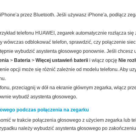
 iPhone'a przez Bluetooth. Jeśli używasz iPhone'a, podłącz z
rzykład telefonu HUAWEI, zegarek automatycznie rozłącza się z 
y wówczas odblokować telefon, sprawdzić, czy połączenie sieci
astępnie wybudzić asystenta głosowego ponownie. Jeśli chcesz 
enia
>
Bateria
>
Więcej ustawień baterii
i włącz opcję
Nie roz
enie opcji może się różnić zależnie od modelu telefonu. Aby u
nu.
lefonu, przeciągnij w dół na ekranie głównym zegarka, włącz p
nownie wybudź asystenta głosowego.
sowego podczas połączenia na zegarku
mić w trakcie połączenia głosowego z użyciem zegarka lub tele
przypadku należy wybudzić asystenta głosowego po zakończeni