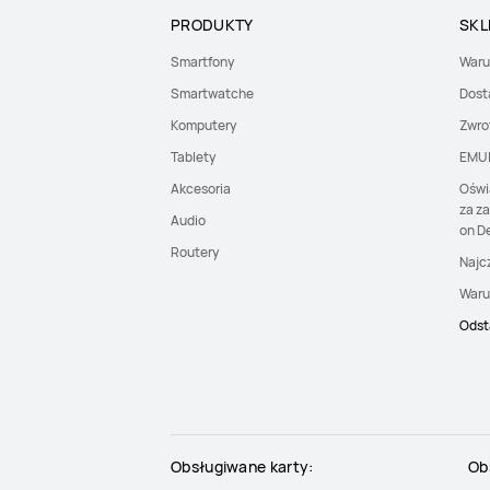
PRODUKTY
SKL
Smartfony
Waru
Smartwatche
Dost
Komputery
Zwro
Tablety
EMU
Akcesoria
Oświ
za z
Audio
on De
Routery
Najc
Waru
Odst
Obsługiwane karty:
Ob