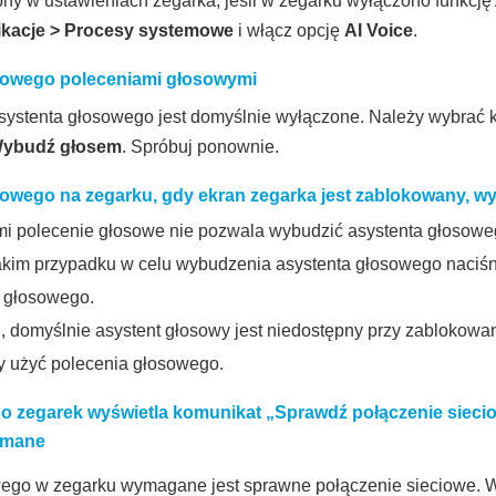
ępny w ustawieniach zegarka, jeśli w zegarku wyłączono funkcję
ikacje
>
Procesy systemowe
i włącz opcję
AI Voice
.
sowego poleceniami głosowymi
ystenta głosowego jest domyślnie wyłączone. Należy wybrać 
ybudź głosem
. Spróbuj ponownie.
owego na zegarku, gdy ekran zegarka jest zablokowany, w
i polecenie głosowe nie pozwala wybudzić asystenta głosowego
akim przypadku w celu wybudzenia asystenta głosowego naciśnij 
a głosowego.
, domyślnie asystent głosowy jest niedostępny przy zablokow
y użyć polecenia głosowego.
o zegarek wyświetla komunikat „
Sprawdź połączenie siecio
ymane
wego w zegarku wymagane jest sprawne połączenie sieciowe. W