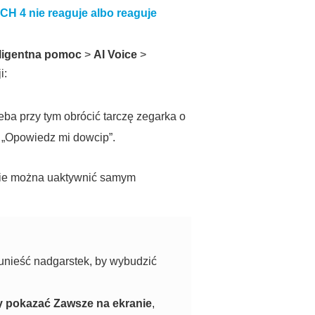
H 4 nie reaguje albo reaguje
eligentna pomoc
>
AI Voice
>
i:
eba przy tym obrócić tarczę zegarka o
d „Opowiedz mi dowcip”.
 nie można uaktywnić samym
 unieść nadgarstek, by wybudzić
y pokazać Zawsze na ekranie
,