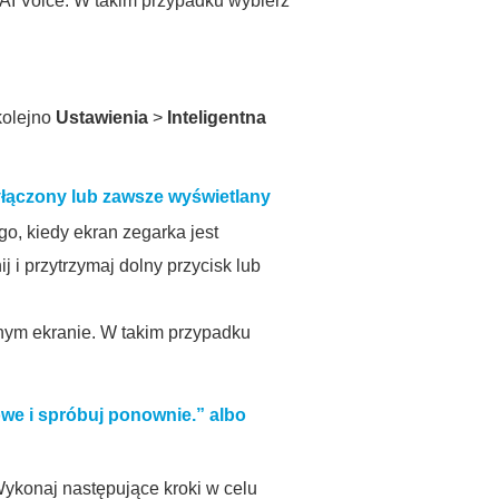
 AI Voice. W takim przypadku wybierz
kolejno
Ustawienia
>
Inteligentna
yłączony lub zawsze wyświetlany
, kiedy ekran zegarka jest
i przytrzymaj dolny przycisk lub
anym ekranie. W takim przypadku
we i spróbuj ponownie.
” albo
ykonaj następujące kroki w celu