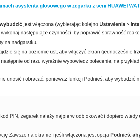
amach asystenta głosowego w zegarku z serii HUAWEI WATC
 wybudzić
jest włączona (wybierając kolejno
Ustawienia
>
Int
e wykonaj następujące czynności, by poprawić sprawność reakcj
ty na nadgarstku.
jdzie się na poziomie ust, aby włączyć ekran (jednocześnie trz
a następnie od razu wyraźnie wypowiedz polecenie, na przykła
nie unosić i obracać, ponieważ funkcji Podnieś, aby wybudzić
 kod PIN, zegarek należy najpierw odblokować i dopiero wtedy
cję Zawsze na ekranie i jeśli włączona jest opcja
Podnieś, ab