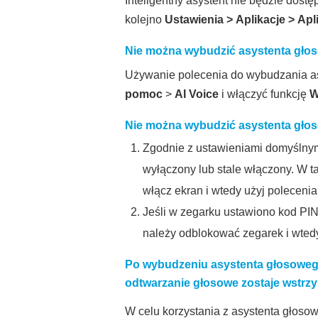
Inteligentny asystent nie będzie dost
kolejno
Ustawienia
>
Aplikacje
>
Apl
Nie można wybudzić asystenta gło
Używanie polecenia do wybudzania as
pomoc
>
AI Voice
i włączyć funkcję
W
Nie można wybudzić asystenta głos
Zgodnie z ustawieniami domyślnym
wyłączony lub stale włączony. W t
włącz ekran i wtedy użyj poleceni
Jeśli w zegarku ustawiono kod PIN
należy odblokować zegarek i wted
Po wybudzeniu asystenta głosoweg
odtwarzanie głosowe zostaje wstrz
W celu korzystania z asystenta głoso