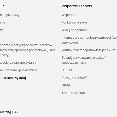
EP
Wsparcie i serwis
nki sprzedaży
Wsparcie
awa
Punkty serwisowe
ty
Wyślij do naprawy
I
Informacja o ochronie prywatności (us
serwisowe)
adczenie dotyczące zwrotu środków
amówienie opłacone pobraniowo (Cash
Warunki gwarancji obowiązujące w Pol
livery)
Zasady serwisowania urządzeń
zęsciej zadawane pytania
wodoszczelnych
nki programu punktowego
HiSuite
ąp od umowy tutaj
Poznaj My HUAWEI
GPSR
The EU Data Act
serwuj nas