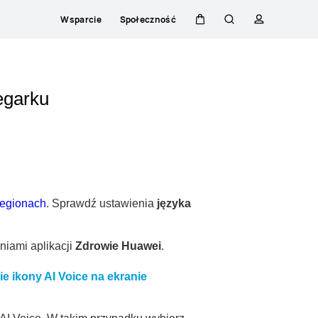
Wsparcie
Społeczność
Wózek
Szukaj
Profilowani
egarku
regionach
. Sprawdź ustawienia
języka
niami aplikacji
Zdrowie Huawei
.
ie ikony AI Voice na ekranie