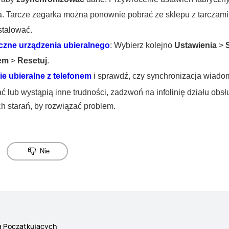
. Tarcze zegarka można ponownie pobrać ze sklepu z tarczami
stalować.
czne urządzenia ubieralnego
: Wybierz kolejno
Ustawienia
>
em
>
Resetuj
.
e ubieralne z telefonem
i sprawdź, czy synchronizacja wiadom
 lub wystąpią inne trudności, zadzwoń na infolinię działu obsł
 starań, by rozwiązać problem.
Nie
a Początkujących