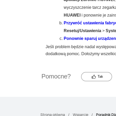
wyczyszczenie tarcz zegarka
HUAWEI
i ponownie je zain
Przywróć ustawienia fabry
Resetuj
/
Ustawienia
>
Syst
Ponownie sparuj urządzeni
Jeśli problem będzie nadal występować
dodatkową pomoc. Dołożymy wszelkich
Pomocne?
Tak
Strona główna
Wsparcie
Poradnik Dl