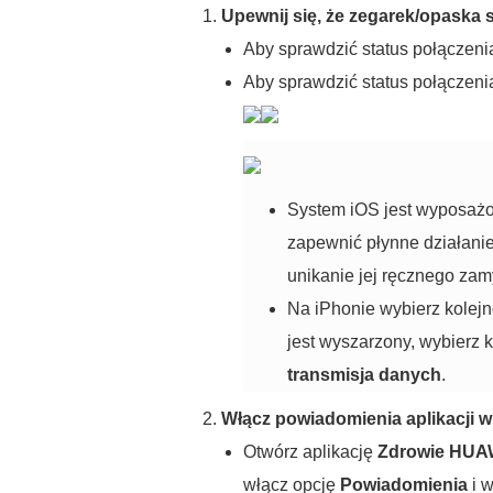
Upewnij się, że zegarek/opaska 
Aby sprawdzić status połączenia
Aby sprawdzić status połączeni
System iOS jest wyposażon
zapewnić płynne działanie 
unikanie jej ręcznego zam
Na iPhonie wybierz kolej
jest wyszarzony, wybierz 
transmisja danych
.
Włącz powiadomienia aplikacji w
Otwórz aplikację
Zdrowie HUA
włącz opcję
Powiadomienia
i w