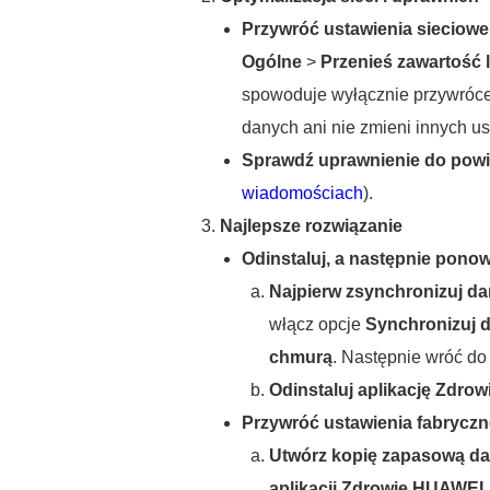
Przywróć ustawienia sieciowe
Ogólne
>
Przenieś zawartość l
spowoduje wyłącznie przywrócen
danych ani nie zmieni innych us
Sprawdź uprawnienie do pow
wiadomościach
).
Najlepsze rozwiązanie
Odinstaluj, a następnie ponow
Najpierw zsynchronizuj d
włącz opcje
Synchronizuj d
chmurą
. Następnie wróć d
Odinstaluj aplikację Zdro
Przywróć ustawienia fabryczn
Utwórz kopię zapasową d
aplikacji Zdrowie HUAWEI