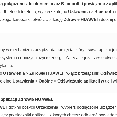
są połączone z telefonem przez Bluetooth i powiązane z ap
 Bluetooth telefonu, wybierz kolejno
Ustawienia
>
Bluetooth
i
a zegarka/opaski, otwórz aplikację
Zdrowie HUAWEI
i dotknij 
y w mechanizm zarządzania pamięcią, który usuwa aplikacje dz
systemu i obniżyć zużycie energii. Zalecane jest częste otwier
ykania.
no
Ustawienia
>
Zdrowie HUAWEI
i włącz przełącznik
Odświeża
kolejno
Ustawienia
>
Ogólne
>
Odświeżanie aplikacji w tle
i w
 aplikacji Zdrowie HUAWEI.
WEI
, dotknij pozycji
Urządzenia
i wybierz podłączone urządzeni
łącz przełączniki aplikacji, z których chcesz odbierać powiadom