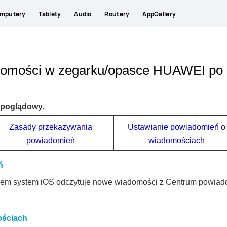
mputery
Tablety
Audio
Routery
AppGallery
domości w zegarku/opasce HUAWEI po 
r poglądowy.
Zasady przekazywania
Ustawianie powiadomień o
powiadomień
wiadomościach
ń
nem system iOS odczytuje nowe wiadomości z Centrum powiadom
ościach