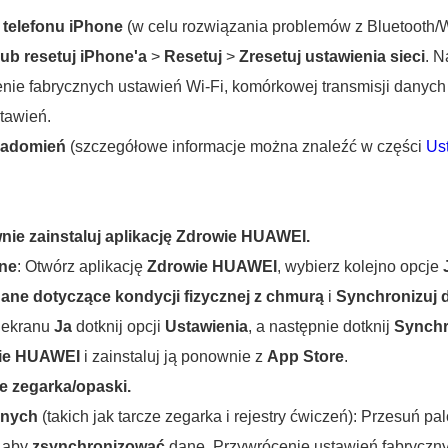
 telefonu iPhone
(w celu rozwiązania problemów z Bluetooth/W
ub resetuj iPhone'a
>
Resetuj
>
Zresetuj ustawienia sieci
. N
ie fabrycznych ustawień Wi-Fi, komórkowej transmisji danych i
tawień.
iadomień
(szczegółowe informacje można znaleźć w części
Us
nie zainstaluj aplikację Zdrowie HUAWEI.
ane
: Otwórz aplikację
Zdrowie HUAWEI
, wybierz kolejno opcje
ane dotyczące kondycji fizycznej z chmurą
i
Synchronizuj 
o ekranu
Ja
dotknij opcji
Ustawienia
, a następnie dotknij
Synchr
wie HUAWEI
i zainstaluj ją ponownie z
App Store
.
e zegarka/opaski.
anych
(takich jak tarcze zegarka i rejestry ćwiczeń): Przesuń p
, aby
zsynchronizować
dane. Przywrócenie ustawień fabryczn