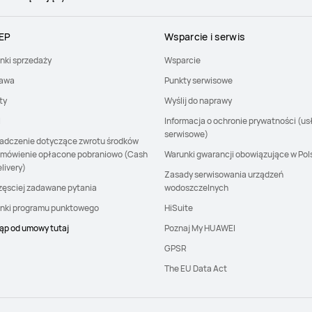
EP
Wsparcie i serwis
nki sprzedaży
Wsparcie
awa
Punkty serwisowe
ty
Wyślij do naprawy
I
Informacja o ochronie prywatności (us
serwisowe)
adczenie dotyczące zwrotu środków
amówienie opłacone pobraniowo (Cash
Warunki gwarancji obowiązujące w Pol
livery)
Zasady serwisowania urządzeń
zęsciej zadawane pytania
wodoszczelnych
nki programu punktowego
HiSuite
ąp od umowy tutaj
Poznaj My HUAWEI
GPSR
The EU Data Act