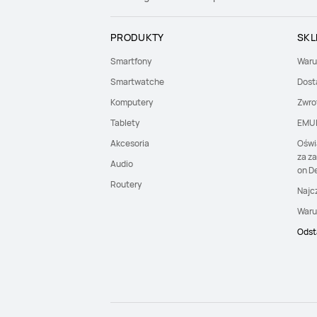
PRODUKTY
SKL
Smartfony
Waru
Smartwatche
Dost
Komputery
Zwro
Tablety
EMU
Akcesoria
Oświ
za z
Audio
on De
Routery
Najc
Waru
Odst