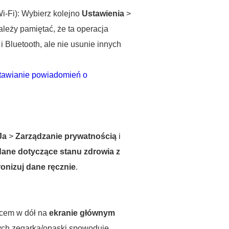
i-Fi): Wybierz kolejno
Ustawienia
>
ależy pamiętać, że ta operacja
 Bluetooth, ale nie usunie innych
tawianie powiadomień o
Ja
>
Zarządzanie prywatnością
i
dane dotyczące stanu zdrowia z
onizuj dane ręcznie
.
alcem w dół na
ekranie głównym
ych zegarka/opaski spowoduje