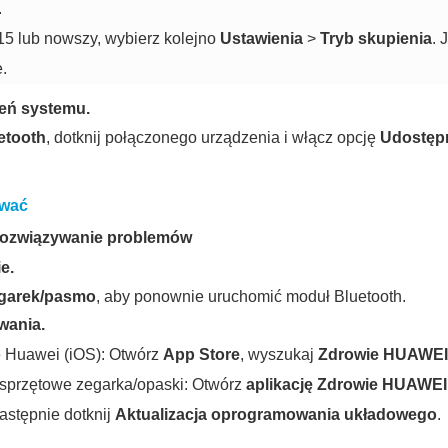
.
15 lub nowszy, wybierz kolejno
Ustawienia
>
Tryb skupienia
. 
.
eń systemu.
etooth
, dotknij połączonego urządzenia i włącz opcję
Udostęp
ować
 rozwiązywanie problemów
e.
garek/pasmo
, aby ponownie uruchomić moduł Bluetooth.
wania.
ie Huawei (iOS): Otwórz
App Store
, wyszukaj
Zdrowie HUAWEI
 sprzętowe zegarka/opaski: Otwórz
aplikację Zdrowie HUAWEI
następnie dotknij
Aktualizacja oprogramowania układowego
.