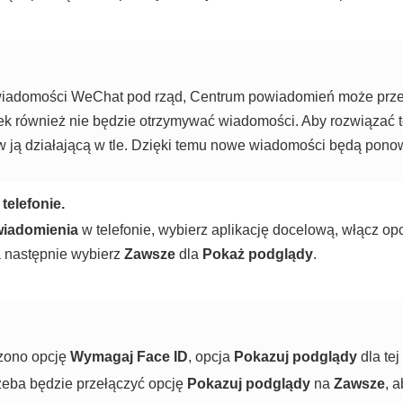
a wiadomości WeChat pod rząd, Centrum powiadomień może prz
ek również nie będzie otrzymywać wiadomości. Aby rozwiązać 
w ją działającą w tle. Dzięki temu nowe wiadomości będą pono
telefonie.
iadomienia
w telefonie, wybierz aplikację docelową, włącz op
a następnie wybierz
Zawsze
dla
Pokaż podglądy
.
czono opcję
Wymagaj Face ID
, opcja
Pokazuj podglądy
dla tej
rzeba będzie przełączyć opcję
Pokazuj podglądy
na
Zawsze
, 