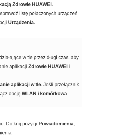
likacją Zdrowie HUAWEI.
 sprawdź listę połączonych urządzeń.
opcji
Urządzenia
.
iałające w tle przez długi czas, aby
anie aplikacji
Zdrowie HUAWEI
i
nie aplikacji w tle
. Jeśli przełącznik
łącz opcję
WLAN i komórkowa
e. Dotknij pozycji
Powiadomienia
,
ienia.