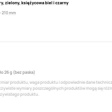
y, zielony, księżycowa biel i czarny
- 210 mm
o 26 g (bez paska)
miar produktu, waga produktu i odpowiednie dane technicz
czywiste wymiary poszczególnych produktów mogą się różni
czywistego produktu.