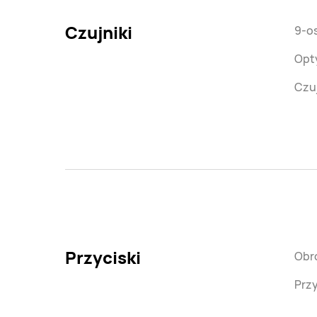
Czujniki
9-os
Opt
Czuj
Przyciski
Obr
Przy