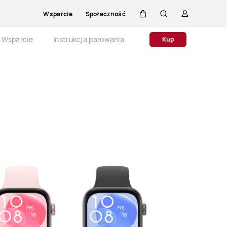
Wsparcie
Społeczność
Wózek
Szukaj
Profilowani
Close
Wsparcie
Instrukcja parowania
Kup