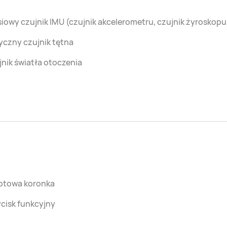
iowy czujnik IMU (czujnik akcelerometru, czujnik żyroskop
yczny czujnik tętna
nik światła otoczenia
otowa koronka
cisk funkcyjny