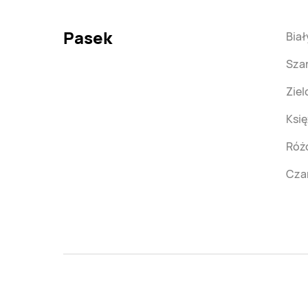
Pasek
Biał
Sza
Zie
Księ
Róż
Cza