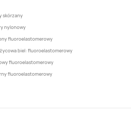
y skórzany
ry nylonowy
lony fluoroelastomerowy
życowa biel: fluoroelastomerowy
owy fluoroelastomerowy
rny fluoroelastomerowy