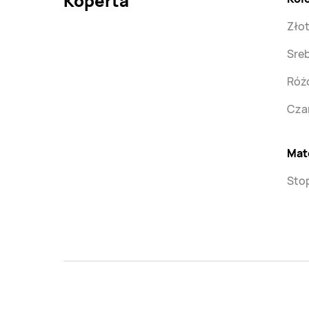
Koperta
Złot
Sreb
Róż
Cza
Mat
Sto