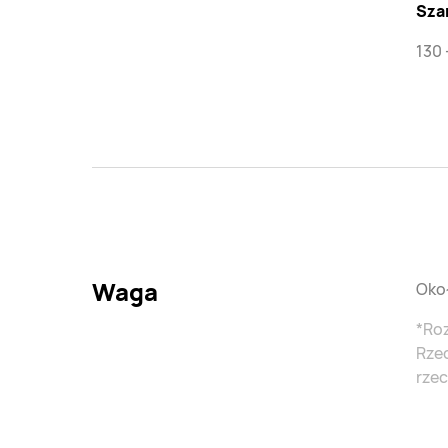
Szar
130 
Waga
Okoł
*Roz
Rze
rze