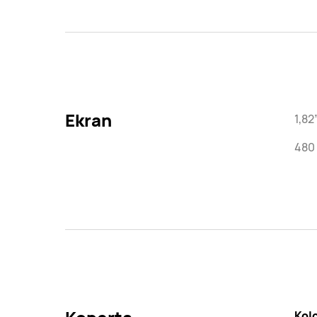
Ekran
1,8
480 
Kol