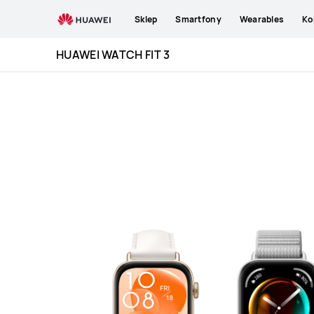
HUAWEI
Sklep
Smartfony
Wearables
Ko
WATCH
FIT
HUAWEI WATCH FIT 3
3
Specification