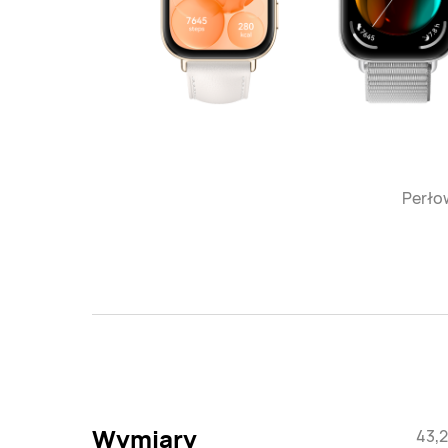
Perłow
Wymiary
43,2