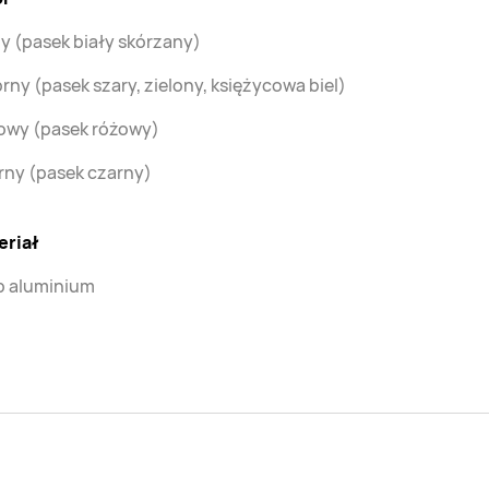
y (pasek biały skórzany)
rny (pasek szary, zielony, księżycowa biel)
owy (pasek różowy)
rny (pasek czarny)
eriał
p aluminium