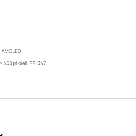
2” AMOLED
× 408 pikseli, PPI 347
or