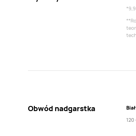
*9,9
**Ro
teo
tech
Obwód nadgarstka
Biał
120