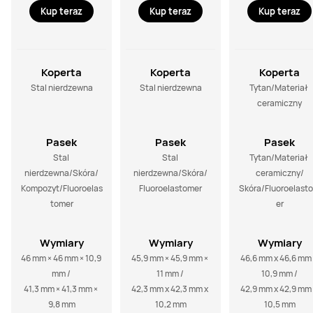
Kup teraz
Kup teraz
Kup teraz
Koperta
Koperta
Koperta
Stal nierdzewna
Stal nierdzewna
Tytan/Materiał 
ceramiczny
Pasek
Pasek
Pasek
Stal 
Stal 
Tytan/Materiał 
nierdzewna/Skóra/

nierdzewna/Skóra/

ceramiczny/

Kompozyt/Fluoroelas
Fluoroelastomer
Skóra/Fluoroelast
tomer
er
Wymiary
Wymiary
Wymiary
46 mm × 46 mm × 10,9 
45,9 mm × 45,9 mm × 
46,6 mm x 46,6 mm 
mm / 

11 mm / 

10,9 mm /

41,3 mm × 41,3 mm × 
42,3 mm x 42,3 mm x 
42,9 mm x 42,9 mm 
9,8 mm
10,2 mm
10,5 mm