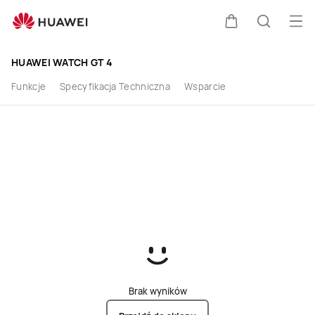
Kup
Otw
Wózek
Szukaj
HUAWEI
HUAWEI WATCH GT 4
WATCH
Funkcje
Specyfikacja Techniczna
Wsparcie
GT
4
|
HUAWEI
Store
(PL)
Brak wyników