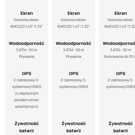
Ekran
Ekran
Ekran
Kolorowy ekran 
Kolorowy ekran 
Kolorowy ekran 
AMOLED 1,43"/1,32"
AMOLED 1,43"/1,32"
AMOLED 1,43"/1,3
Wodoodporność
Wodoodporność
Wodoodporno
5 ATM - 50 m

5 ATM - 50 m

5 ATM - 50 m

Pływanie
Pływanie
Nurkowanie do 30
GPS
GPS
GPS
2-zakresowy, 5-
2-zakresowy, 5-
2-zakresowy, 5-
systemowy GNSS

systemowy GNSS
systemowy GNS
(z ulepszonym 
układem anten 
satelitarnych)
Żywotność
Żywotność
Żywotność
baterii
baterii
baterii