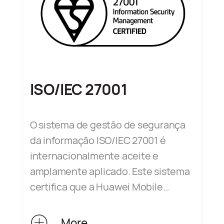
conceção, I&D, operações e O&M e
atingiu o nível de liderança mundial
na gestão da segurança,
transparência e conformidade com
a privacidade das informações
pessoais.
ISO/IEC 27001
O sistema de gestão de segurança
da informação ISO/IEC 27001 é
internacionalmente aceite e
amplamente aplicado. Este sistema
certifica que a Huawei Mobile
Services estabeleceu um sistema
de gestão de segurança da
More