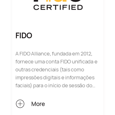
capacidades técnicas das
organizações.
FIDO
A FIDO Alliance, fundada em 2012,
fornece uma conta FIDO unificada e
outras credenciais (tais como
impressões digitais e informações
faciais) para o início de sessão do
utilizador, eliminando a necessidade
de memorizar várias contas e
More
palavras-passe. A certificação FIDO