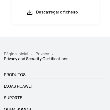
indica que a EMUI está em
conformidade com as
Descarregar o ficheiro
especificações e os requisitos de
segurança da FIDO.
Página Inicial
Privacy
Privacy and Security Certifications
PRODUTOS
LOJAS HUAWEI
SUPORTE
QUEM SOMOS