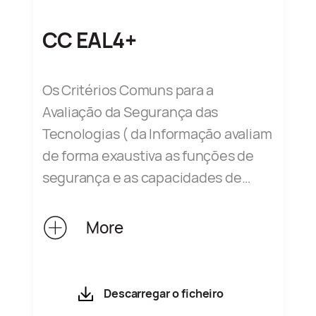
CC EAL4+
Os Critérios Comuns para a
Avaliação da Segurança das
Tecnologias ( da Informação avaliam
de forma exaustiva as funções de
segurança e as capacidades de
garantia dos produtos de TI,
abrangendo a conceção e o
More
desenvolvimento do produto, as
funções de segurança e a gestão da
entrega. Até à data, 31 países
Descarregar o ficheiro
assinaram o Common Criteria