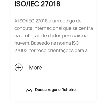
ISO/IEC 27018
A ISO/IEC 27018 é um código de
conduta internacional que se centra
na proteção de dados pessoais na
nuvem. Baseado na norma ISO
27002, fornece orientações para a
implementação do sistema de
controlo ISO 27002 para
More
informações de identificação
pessoal (PII) na nuvem pública. Isto
garante uma proteção adequada
Descarregar o ficheiro
das PII durante o processamento
pelo processador de informações