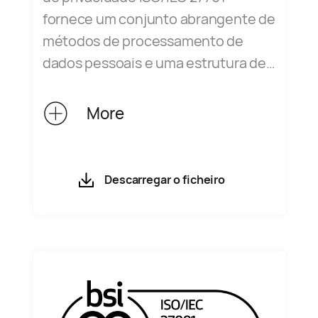
fornece um conjunto abrangente de
métodos de processamento de
dados pessoais e uma estrutura de
gestão de informações de
privacidade de várias dimensões,
More
como governação organizacional,
conformidade legal, especificações
de processos, tecnologia de
Descarregar o ficheiro
informação, bem como supervisão e
auditoria. Este sistema certifica que
o software de dispositivos da
Huawei implementou um sistema
abrangente de gestão da proteção
de informações pessoais na