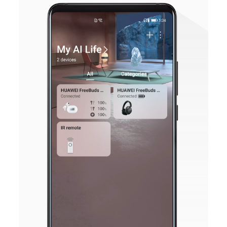
dispositivo do Utilizador. Esses
dados serão encriptados antes de
serem carregados e armazenados no
HUAWEI Cloud. Os serviços
relacionados com alguns
dispositivos inteligentes HiLink de
terceiros são fornecidos por
fornecedores de terceiros. A HUAWEI
exige que as apps de terceiros
forneçam políticas de privacidade
aos utilizadores e descrevam
detalhadamente os dados que têm
de ser recolhidos e armazenados nos
servidores dos fornecedores de