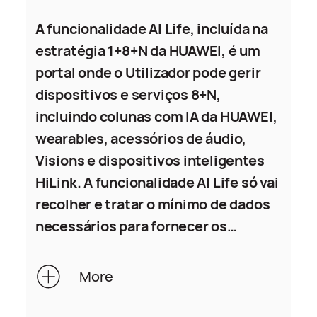
A funcionalidade AI Life, incluída na
estratégia 1+8+N da HUAWEI, é um
portal onde o Utilizador pode gerir
dispositivos e serviços 8+N,
incluindo colunas com IA da HUAWEI,
wearables, acessórios de áudio,
Visions e dispositivos inteligentes
HiLink. A funcionalidade AI Life só vai
recolher e tratar o mínimo de dados
necessários para fornecer os
respetivos serviços, incluindo o
nome de utilizador, imagem de perfil,
More
o identificador do dispositivo e o
estado de funcionamento do