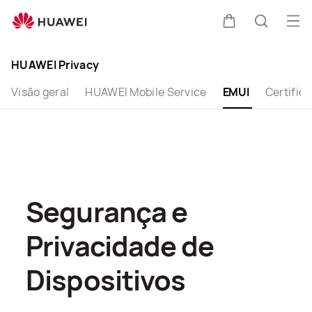
EMUI
Abri
Carrinho
Pesquis
me
Clo
HUAWEI Privacy
Visão geral
HUAWEI Mobile Service
EMUI
Certific
Segurança e
Privacidade de
Dispositivos