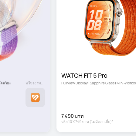
WATCH FIT 5 Pro
ัจฉริยะ
ฟรีของสมนาคุณ
FullView Display | Sapphire Glass | Mini-Worko
7,490 บาท
หรือ
10
X
749 บาท
(ไม่มีดอกเบี้ย)*