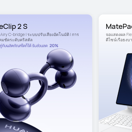
eClip 2 S
MatePa
 Airy C-bridge | ระบบปรับเสียงอัตโนมัติ | การ
จอแสดงผล Flex
่คมชัดระดับคริสตัล
ดีไซน์เรือธงบ