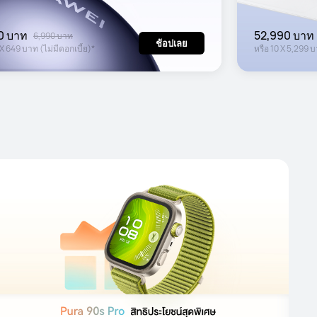
0 บาท
52,990 บาท
6,990 บาท
ช้อปเลย
X
649 บาท
(ไม่มีดอกเบี้ย)*
หรือ
10
X
5,299 