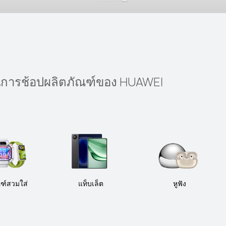
ในการช้อปผลิตภัณฑ์ของ HUAWEI
ณฑ์สวมใส่
แท็บเล็ต
หูฟัง