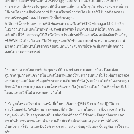
แท็บเล็ต และพีซี จากนั้นเปิดใช้งานบลูทูธและ Wi-Fi เฉพาะแอปและไฟล์บาง
รายการเท่านั้นที่รองรับคุณสมบัตินี้ หากคุณมีคําถามใด ๆ เกี่ยวกับประสบการณ์การ
ใช้งานโดยรวม ข้อจํากัดการใช้งาน หรือรุ่นที่รองรับโดยฟีเจอร์นี้ โปรดติดต่อสาย
ด่วนบริการลูกค้าของ Huawei ในพื้นที่ของคุณ
4. ฟีเจอร์นี้รองรับเฉพาะบนพีซี Huawei บางเครื่องที่ใช้ PC Manager 13.0.3 หรือ
ใหม่กว่าเท่านั้น และโทรศัพท์ Huawei บางรุ่นที่ใช้ EMUI 13.1 หรือใหม่กว่า และ
แท็บเล็ตที่ใช้ HarmonyOS 3 หรือใหม่กว่า อุปกรณ์ทั้งสองเครื่องจะต้องล็อกอินเข้าสู่
HUAWEI ID เดียวกันโดยเปิดใช้บลูทูธและ Wi-Fi เฉพาะแอป ข้อความ และรูปภาพ
บางตัวเท่านั้นที่ปรับให้เข้ากับคุณสมบัตินี้ ประสบการณ์จริงจะมีผลลัพท์แตกต่าง
ออกไปตามสถานการณ์
*ความสามารถในการเข้าถึงคุณสมบัติบางอย่างอาจแตกต่างกันไปในแต่ละ
ภูมิภาค รูปภาพสินค้า วิดีโอ และเนื้อหาที่แสดงในหน้าก่อนหน้านี้มีไว้เพื่อการอ้างอิง
เท่านั้น คุณสมบัติและข้อมูลจำเพาะของผลิตภัณฑ์จริง (รวมถึงแต่ไม่จำกัดเฉพาะรูป
ลักษณ์ สี และขนาด) ตลอดจนเนื้อหาที่แสดงจริง (รวมถึงแต่ไม่จำกัดเพียงพื้นหลัง UI
ไอคอน และวิดีโอ) อาจแตกต่างกันไป
**ข้อมูลทั้งหมดในหน้าก่อนหน้านี้เป็นค่าเชิงทฤษฎีที่ได้รับจากห้องปฏิบัติการ
ภายในของ HUAWEI ผ่านการทดสอบที่ดำเนินการภายใต้สภาวะที่เจาะจง สำหรับ
ข้อมูลเพิ่มเติม โปรดดูรายละเอียดผลิตภัณฑ์ที่กล่าวไว้ข้างต้น ข้อมูลจริงอาจแตก
ต่างกันไปตามความแตกต่างของผลิตภัณฑ์แต่ละประเภท รุ่นของซอฟต์แวร์
เงื่อนไขการใช้งาน และปัจจัยด้านสภาพแวดล้อม ข้อมูลทั้งหมดขึ้นอยู่กับการใช้งาน
จริง