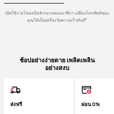
เปิดแอปบนอุปกรณ์เคลื่อนที่ได้สูงสุด แอปบนหน้าจอแลปทอป
เปิดใช้งานโหมดปั่นจักรยานของนาฬิกา เปลี่ยนโทรศัพท์ของ
เพียงเปิดเคสชาร์จแล้วแตะที่ CONNECT บนหน้าต่างป็อปอัพ
ลากไฟล์ข้อความ ภาพ เสียง และวิดีโอไปยัง SuperHub ได้
1
2
ขนาดใหญ่ เรียกดูเนื้อหาหลักของคุณด้วยหน้าต่างแอปที่กว้าง
ตามต้องการ แล้ววาง ถ่ายโอน และแชร์ไปยังอุปกรณ์ที่เชื่อม
ของโทรศัพท์เพื่อทําการจับคู่ครั้งแรกให้เสร็จสิ้น
คุณให้เป็นเครื่องวัดความเร็วทันที
4
3
ขวางในโหมดแนวนอนและเปิดหลายแอปพร้อมๆกัน
ต่อของคุณเป็นชุดๆ ได้อย่างง่ายดายอย่างน่าทึ่ง
ช้อปอย่างง่ายดาย เพลิดเพลิน
อย่างสงบ
ส่งฟรี
ผ่อน 0%