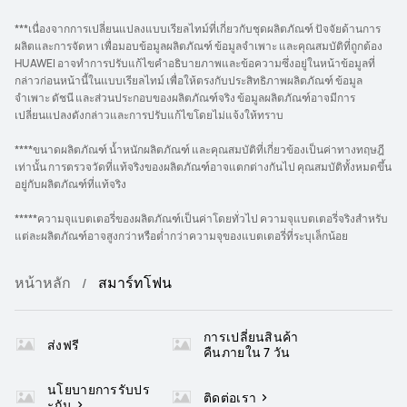
***เนื่องจากการเปลี่ยนแปลงแบบเรียลไทม์ที่เกี่ยวกับชุดผลิตภัณฑ์ ปัจจัยด้านการ
ผลิตและการจัดหา เพื่อมอบข้อมูลผลิตภัณฑ์ ข้อมูลจำเพาะ และคุณสมบัติที่ถูกต้อง
HUAWEI อาจทำการปรับแก้ไขคำอธิบายภาพและข้อความซึ่งอยู่ในหน้าข้อมูลที่
กล่าวก่อนหน้านี้ในแบบเรียลไทม์ เพื่อให้ตรงกับประสิทธิภาพผลิตภัณฑ์ ข้อมูล
จำเพาะ ดัชนี และส่วนประกอบของผลิตภัณฑ์จริง ข้อมูลผลิตภัณฑ์อาจมีการ
เปลี่ยนแปลงดังกล่าวและการปรับแก้ไขโดยไม่แจ้งให้ทราบ
****ขนาดผลิตภัณฑ์ น้ำหนักผลิตภัณฑ์ และคุณสมบัติที่เกี่ยวข้องเป็นค่าทางทฤษฎี
เท่านั้น การตรวจวัดที่แท้จริงของผลิตภัณฑ์อาจแตกต่างกันไป คุณสมบัติทั้งหมดขึ้น
อยู่กับผลิตภัณฑ์ที่แท้จริง
*****ความจุแบตเตอรี่ของผลิตภัณฑ์เป็นค่าโดยทั่วไป ความจุแบตเตอรี่จริงสำหรับ
แต่ละผลิตภัณฑ์อาจสูงกว่าหรือต่ำกว่าความจุของแบตเตอรี่ที่ระบุเล็กน้อย
หน้าหลัก
สมาร์ทโฟน
การเปลี่ยนสินค้า
ส่งฟรี
คืนภายใน 7 วัน
นโยบายการรับปร
ติดต่อเรา
ะกัน