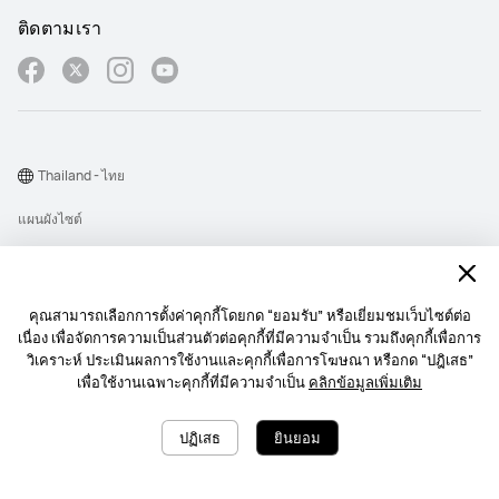
ติดตามเรา
Thailand - ไทย
แผนผังไซต์
เงื่อนไขการใช้งาน
คำชี้แจงเกี่ยวกับความเป็นส่วนตัว
คุณสามารถเลือกการตั้งค่าคุกกี้โดยกด “ยอมรับ” หรือเยี่ยมชมเว็บไซต์ต่อ
Cookie
เนื่อง เพื่อจัดการความเป็นส่วนตัวต่อคุกกี้ที่มีความจำเป็น รวมถึงคุกกี้เพื่อการ
วิเคราะห์ ประเมินผลการใช้งานและคุกกี้เพื่อการโฆษณา หรือกด “ปฎิเสธ”
นโยบายการส่งการแจ้งเตื อนบนเว็บไซต์
เพื่อใช้งานเฉพาะคุกกี้ที่มีความจำเป็น
คลิกข้อมูลเพิ่มเติม
Copyright © 1998-2026 Huawei Device Co., Ltd. สงวนลิขสิทธิ์.
ปฏิเสธ
ยินยอม