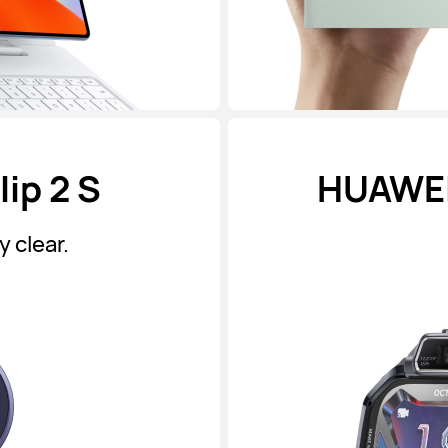
ip 2 S
HUAWEI
y clear.