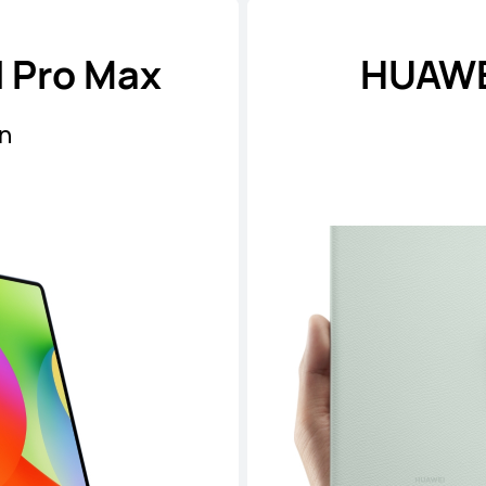
 Pro Max
HUAWE
on