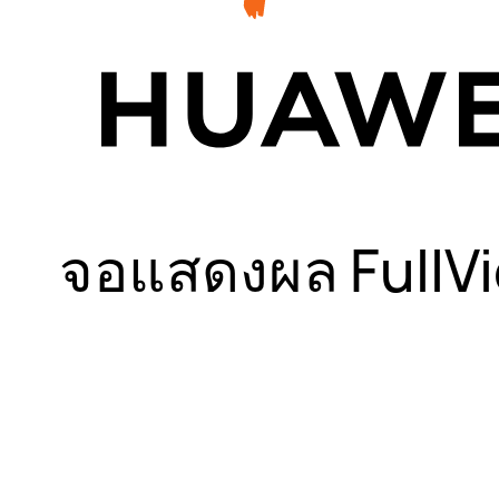
จอแสดงผล FullVi