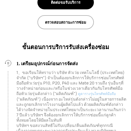
ติดต่อขอรับบริการ
ตรวจสอบสถานะการซ่อม
ขั้นตอนการบริการรับส่งเครื่องซ่อม
1. เตรียมอุปกรณ์ก่อนการจัดส่ง
1、ขอเรียนให้ทราบว่า บริษัท หัวเว่ย เทคโนโลยี่ (ประเทศไทย)
จำกัด (“บริษัทฯ”) จำเป็นต้องยกเลิกการให้บริการซ่อมโทรศัพท์
มือถือหัวเว่ยรุ่น P10, P20, P40 และ Mate 20 รวมถึง รุ่นอื่นๆที่
วางจำหน่ายก่อนและ/หรือในช่วงเวลาเดียวกันกับโทรศัพท์มือ
ถือหัวเว่ยรุ่นดังกล่าว (“ผลิตภัณฑ์”)
ดูตารางรุ่นโทรศัพท์มือถือ
(“ผลิตภัณฑ์”) เนื่องจาก อะไหล่รุ่นดังกล่าวไม่อยู่ในสายการผลิต
และถูกยกเลิกจากโรงงานผู้ผลิตไปแล้ว ด้วยผลิตภัณฑ์ดังกล่าว
ได้วางจัดจำหน่ายในประเทศไทยมาเป็นระยะเวลานานเกินกว่า
7 ปีแล้ว บริษัทฯ จึงต้องยกเลิกการให้บริการซ่อมนี้แก่ลูกค้า
ทั้งหมดโดยให้มีผลในทันที
บริษัทฯ ขอสงวนสิทธิไม่รับเปลี่ยน/คืนผลิตภัณฑ์ทุกกรณี
เนื่องจากหมดระยะเวลาการรับประกันแล้ว ทางบริษัทฯขอ