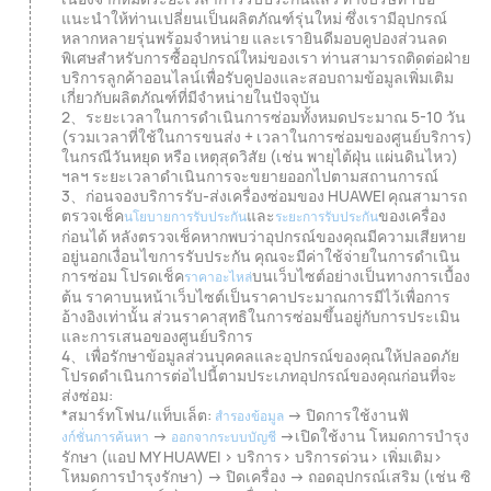
แนะนำให้ท่านเปลี่ยนเป็นผลิตภัณฑ์รุ่นใหม่ ซึ่งเรามีอุปกรณ์
หลากหลายรุ่นพร้อมจำหน่าย และเรายินดีมอบคูปองส่วนลด
พิเศษสำหรับการซื้ออุปกรณ์ใหม่ของเรา ท่านสามารถติดต่อฝ่าย
บริการลูกค้าออนไลน์เพื่อรับคูปองและสอบถามข้อมูลเพิ่มเติม
เกี่ยวกับผลิตภัณฑ์ที่มีจำหน่ายในปัจจุบัน
2、ระยะเวลาในการดำเนินการซ่อมทั้งหมดประมาณ 5-10 วัน
(รวมเวลาที่ใช้ในการขนส่ง + เวลาในการซ่อมของศูนย์บริการ)
ในกรณีวันหยุด หรือ เหตุสุดวิสัย (เช่น พายุไต้ฝุ่น แผ่นดินไหว)
ฯลฯ ระยะเวลาดำเนินการจะขยายออกไปตามสถานการณ์
3、ก่อนจองบริการรับ-ส่งเครื่องซ่อมของ HUAWEI คุณสามารถ
ตรวจเช็ค
และ
ของเครื่อง
นโยบายการรับประกัน
ระยะการรับประกัน
ก่อนได้ หลังตรวจเช็คหากพบว่าอุปกรณ์ของคุณมีความเสียหาย
อยู่นอกเงื่อนไขการรับประกัน คุณจะมีค่าใช้จ่ายในการดำเนิน
การซ่อม โปรดเช็ค
บนเว็บไซต์อย่างเป็นทางการเบื้อง
ราคาอะไหล่
ต้น ราคาบนหน้าเว็บไซต์เป็นราคาประมาณการมีไว้เพื่อการ
อ้างอิงเท่านั้น ส่วนราคาสุทธิในการซ่อมขึ้นอยู่กับการประเมิน
และการเสนอของศูนย์บริการ
4、เพื่อรักษาข้อมูลส่วนบุคคลและอุปกรณ์ของคุณให้ปลอดภัย
โปรดดำเนินการต่อไปนี้ตามประเภทอุปกรณ์ของคุณก่อนที่จะ
ส่งซ่อม:
*สมาร์ทโฟน/แท็บเล็ต:
→ ปิดการใช้งานฟั
สำรองข้อมูล
→
→เปิดใช้งาน โหมดการบำรุง
งก์ชั่นการค้นหา
ออกจากระบบบัญชี
รักษา (แอป MY HUAWEI > บริการ> บริการด่วน> เพิ่มเติม>
โหมดการบำรุงรักษา) → ปิดเครื่อง → ถอดอุปกรณ์เสริม (เช่น ซิ