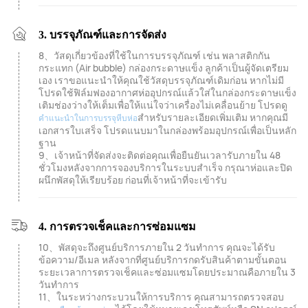
3. บรรจุภัณฑ์และการจัดส่ง
8、วัสดุเกี่ยวข้องที่ใช้ในการบรรจุภัณฑ์ เช่น พลาสติกกัน
กระแทก (Air bubble) กล่องกระดาษแข็ง ลูกค้าเป็นผู้จัดเตรียม
เอง เราขอแนะนำให้คุณใช้วัสดุบรรจุภัณฑ์เดิมก่อน หากไม่มี
โปรดใช้ฟิล์มฟองอากาศห่ออุปกรณ์แล้วใส่ในกล่องกระดาษแข็ง
เติมช่องว่างให้เต็มเพื่อให้แน่ใจว่าเครื่องไม่เคลื่อนย้าย โปรดดู
สำหรับรายละเอียดเพิ่มเติม หากคุณมี
คำแนะนำในการบรรจุหีบห่อ
เอกสารใบเสร็จ โปรดแนบมาในกล่องพร้อมอุปกรณ์เพื่อเป็นหลัก
ฐาน
9、เจ้าหน้าที่จัดส่งจะติดต่อคุณเพื่อยืนยันเวลารับภายใน 48
ชั่วโมงหลังจากการจองบริการในระบบสำเร็จ กรุณาห่อและปิด
ผนึกพัสดุให้เรียบร้อย ก่อนที่เจ้าหน้าที่จะเข้ารับ
4. การตรวจเช็คและการซ่อมแซม
10、พัสดุจะถึงศูนย์บริการภายใน 2 วันทำการ คุณจะได้รับ
ข้อความ/อีเมล หลังจากที่ศูนย์บริการกดรับสินค้าตามขั้นตอน
ระยะเวลาการตรวจเช็คและซ่อมแซมโดยประมาณคือภายใน 3
วันทำการ
11、ในระหว่างกระบวนให้การบริการ คุณสามารถตรวจสอบ