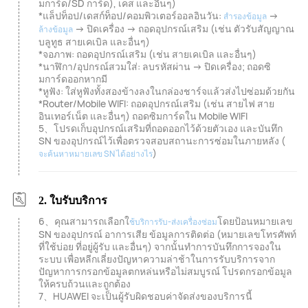
มการ์ด/SD การ์ด), เคส และอื่นๆ)
*แล็ปท็อป/เดสก์ท็อป/คอมพิวเตอร์ออลอินวัน:
→
สำรองข้อมูล
→ ปิดเครื่อง → ถอดอุปกรณ์เสริม (เช่น ตัวรับสัญญาณ
ล้างข้อมูล
บลูทูธ สายเคเบิล และอื่นๆ)
*จอภาพ: ถอดอุปกรณ์เสริม (เช่น สายเคเบิล และอื่นๆ)
*นาฬิกา/อุปกรณ์สวมใส่: ลบรหัสผ่าน → ปิดเครื่อง; ถอดซิ
มการ์ดออกหากมี
*หูฟัง: ใส่หูฟังทั้งสองข้างลงในกล่องชาร์จแล้วส่งไปซ่อมด้วยกัน
*Router/Mobile WIFI: ถอดอุปกรณ์เสริม (เช่น สายไฟ สาย
อินเทอร์เน็ต และอื่นๆ) ถอดซิมการ์ดใน Mobile WIFI
5、โปรดเก็บอุปกรณ์เสริมที่ถอดออกไว้ด้วยตัวเอง และบันทึก
SN ของอุปกรณ์ไว้เพื่อตรวจสอบสถานะการซ่อมในภายหลัง (
)
จะค้นหาหมายเลข SN ได้อย่างไร
2. ใบรับบริการ
6、คุณสามารถเลือกใ
โดยป้อนหมายเลข
ช้บริการรับ-ส่งเครื่องซ่อม
SN ของอุปกรณ์ อาการเสีย ข้อมูลการติดต่อ (หมายเลขโทรศัพท์
ที่ใช้บ่อย ที่อยู่ผู้รับ และอื่นๆ) จากนั้นทำการบันทึกการจองใน
ระบบ เพื่อหลีกเลี่ยงปัญหาความล่าช้าในการรับบริการจาก
ปัญหาการกรอกข้อมูลตกหล่นหรือไม่สมบูรณ์ โปรดกรอกข้อมูล
ให้ครบถ้วนและถูกต้อง
7、HUAWEI จะเป็นผู้รับผิดชอบค่าจัดส่งของบริการนี้