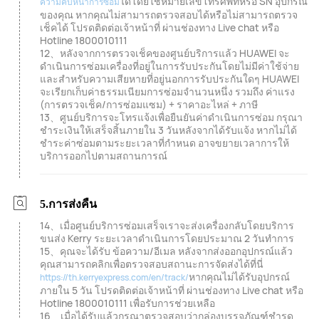
ได้โดยใช้หมายเลขโทรศัพท์หรือ SN อุปกรณ์
ความคืบหน้าการซ่อม
ของคุณ หากคุณไม่สามารถตรวจสอบได้หรือไม่สามารถตรวจ
เช็คได้ โปรดติดต่อเจ้าหน้าที่ ผ่านช่องทาง Live chat หรือ
Hotline 1800010111
12、หลังจากการตรวจเช็คของศูนย์บริการแล้ว HUAWEI จะ
ดำเนินการซ่อมเครื่องที่อยู่ในการรับประกันโดยไม่มีค่าใช้จ่าย
และสำหรับความเสียหายที่อยู่นอกการรับประกันใดๆ HUAWEI
จะเรียกเก็บค่าธรรมเนียมการซ่อมจำนวนหนึ่ง รวมถึง ค่าแรง
(การตรวจเช็ค/การซ่อมแซม) + ราคาอะไหล่ + ภาษี
13、ศูนย์บริการจะโทรแจ้งเพื่อยืนยันค่าดำเนินการซ่อม กรุณา
ชำระเงินให้เสร็จสิ้นภายใน 3 วันหลังจากได้รับแจ้ง หากไม่ได้
ชำระค่าซ่อมตามระยะเวลาที่กำหนด อาจขยายเวลาการให้
บริการออกไปตามสถานการณ์
5.การส่งคืน
14、เมื่อศูนย์บริการซ่อมเสร็จเราจะส่งเครื่องกลับโดยบริการ
ขนส่ง Kerry ระยะเวลาดำเนินการโดยประมาณ 2 วันทำการ
15、คุณจะได้รับ ข้อความ/อีเมล หลังจากส่งออกอุปกรณ์แล้ว
คุณสามารถคลิกเพื่อตรวจสอบสถานะการจัดส่งได้ที่นี่
หากคุณไม่ได้รับอุปกรณ์
https://th.kerryexpress.com/en/track/
ภายใน 5 วัน โปรดติดต่อเจ้าหน้าที่ ผ่านช่องทาง Live chat หรือ
Hotline 1800010111 เพื่อรับการช่วยเหลือ
16、เมื่อได้รับแล้วกรุณาตรวจสอบว่ากล่องบรรจุภัณฑ์ชำรุด