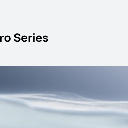
o Series
d Series
11.5 นิ้ว
HUAWEI MatePa