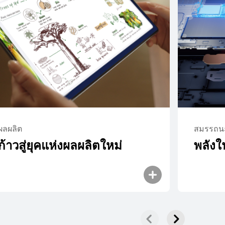
ad Mini
ผลผลิต
สมรรถน
ก้าวสู่ยุคแห่งผลผลิตใหม่
พลังใ