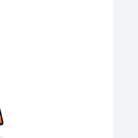
MatePad Series
HUAWEI MatePad SE Seri