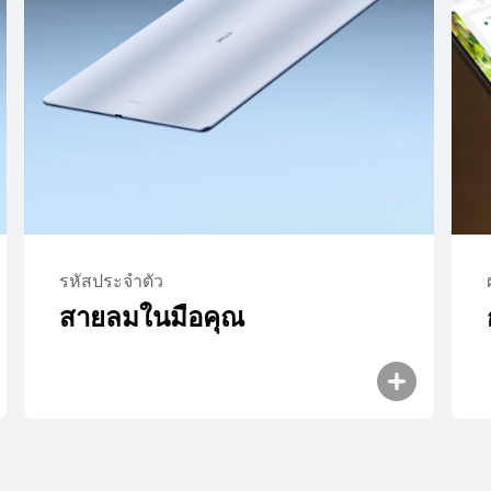
8.8 นิ้ว
HUAWEI MateP
รหัสประจําตัว
สายลมในมือคุณ
เรียนรู้เพิ่มเติม