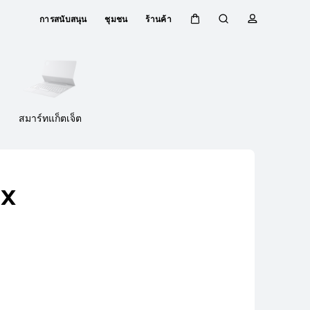
การสนับสนุน
ชุมชน
ร้านค้า
ตะกร้า
ค้นหา
โปรไฟล์
Close
สมาร์ทแก็ตเจ็ต
ax