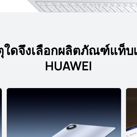
ตุใดจึงเลือกผลิตภัณฑ์แท็บเ
ิ้ว
HUAWEI
Pro Max
HUAW
 Mini Series