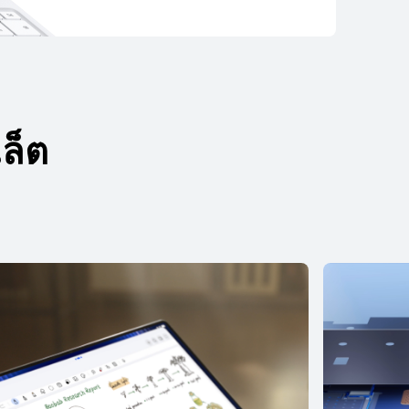
ล็ต
12.2 นิ้ว
EI MatePad Pro
เรียนรู้เพิ่มเติม