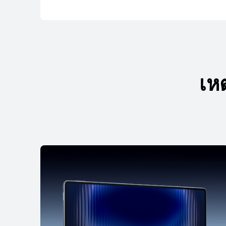
เห
ใหม่ล่าสุด
13.2 น
HUAWEI MatePad 
เรียนรู้เพิ่มเติม
HUAWEI MatePad