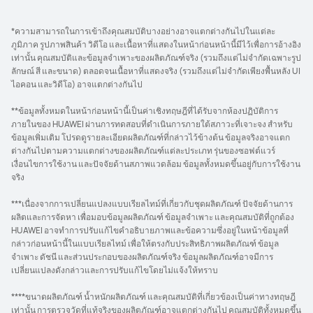
*ความสามารถในการเข้าถึงคุณสมบัติบางอย่างอาจแตกต่างกันไปในแต่ละ
ภูมิภาค รูปภาพสินค้า วิดีโอ และเนื้อหาที่แสดงในหน้าก่อนหน้านี้มีไว้เพื่อการอ้างอิง
เท่านั้น คุณสมบัติและข้อมูลจำเพาะของผลิตภัณฑ์จริง (รวมถึงแต่ไม่จำกัดเฉพาะรูป
ลักษณ์ สี และขนาด) ตลอดจนเนื้อหาที่แสดงจริง (รวมถึงแต่ไม่จำกัดเพียงพื้นหลัง UI
ไอคอน และวิดีโอ) อาจแตกต่างกันไป
**ข้อมูลทั้งหมดในหน้าก่อนหน้านี้เป็นค่าเชิงทฤษฎีที่ได้รับจากห้องปฏิบัติการ
ภายในของ HUAWEI ผ่านการทดสอบที่ดำเนินการภายใต้สภาวะที่เจาะจง สำหรับ
ข้อมูลเพิ่มเติม โปรดดูรายละเอียดผลิตภัณฑ์ที่กล่าวไว้ข้างต้น ข้อมูลจริงอาจแตก
ต่างกันไปตามความแตกต่างของผลิตภัณฑ์แต่ละประเภท รุ่นของซอฟต์แวร์
เงื่อนไขการใช้งาน และปัจจัยด้านสภาพแวดล้อม ข้อมูลทั้งหมดขึ้นอยู่กับการใช้งาน
จริง
***เนื่องจากการเปลี่ยนแปลงแบบเรียลไทม์ที่เกี่ยวกับชุดผลิตภัณฑ์ ปัจจัยด้านการ
ผลิตและการจัดหา เพื่อมอบข้อมูลผลิตภัณฑ์ ข้อมูลจำเพาะ และคุณสมบัติที่ถูกต้อง
HUAWEI อาจทำการปรับแก้ไขคำอธิบายภาพและข้อความซึ่งอยู่ในหน้าข้อมูลที่
กล่าวก่อนหน้านี้ในแบบเรียลไทม์ เพื่อให้ตรงกับประสิทธิภาพผลิตภัณฑ์ ข้อมูล
จำเพาะ ดัชนี และส่วนประกอบของผลิตภัณฑ์จริง ข้อมูลผลิตภัณฑ์อาจมีการ
เปลี่ยนแปลงดังกล่าวและการปรับแก้ไขโดยไม่แจ้งให้ทราบ
****ขนาดผลิตภัณฑ์ น้ำหนักผลิตภัณฑ์ และคุณสมบัติที่เกี่ยวข้องเป็นค่าทางทฤษฎี
เท่านั้น การตรวจวัดที่แท้จริงของผลิตภัณฑ์อาจแตกต่างกันไป คุณสมบัติทั้งหมดขึ้น