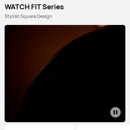
WATCH FIT Series
Stylish Square Design
WATCH Ultimate Series
WATCH Series
WATCH GT
WATCH Ultimate Series
HUAWEI WATCH ULTIMATE DESIGN
Spring Edition
เรียนรู้เพิ่มเติม