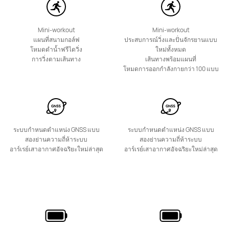
HUAWEI WATCH KIDS X1
Mini-workout
Mini-workout
เรียนรู้เพิ่มเติม
แผนที่สนามกอล์ฟ
ประสบการณ์วิ่งและปั่นจักรยานแบบ
โหมดดำน้ำฟรีไดวิ่ง
ใหม่ทั้งหมด
การวิ่งตามเส้นทาง
เส้นทางพร้อมแผนที่
โหมดการออกกำลังกายกว่า 100 แบบ
ระบบกำหนดตำแหน่ง GNSS แบบ
ระบบกำหนดตำแหน่ง GNSS แบบ
สองย่านความถี่ห้าระบบ
สองย่านความถี่ห้าระบบ
อาร์เรย์เสาอากาศอัจฉริยะใหม่ล่าสุด
อาร์เรย์เสาอากาศอัจฉริยะใหม่ล่าสุด