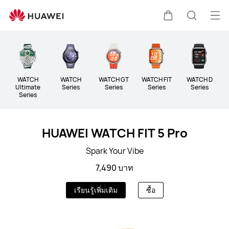
ผลิตภัณฑ์
สวม
เปิด
ตะกร้า
ค้นหา
ใส่
Clo
เมนู
WATCH
WATCH
WATCH GT
WATCH FIT
WATCH D
B
Ultimate
Series
Series
Series
Series
Series
HUAWEI WATCH FIT 5 Pro
Spark Your Vibe
7,490 บาท
เรียนรู้เพิ่มเติม
ซื้อ