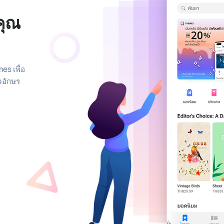
คุณ
es เพื่อ
วอักษร