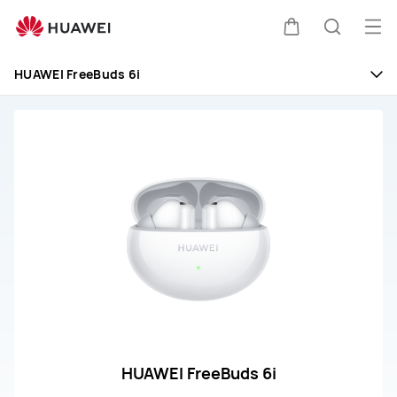
HUAWEI
FreeBuds
Mở
Xe
Tìm
6i
me
HUAWEI FreeBuds 6i
đẩy
kiếm
HUAWEI FreeBuds 6i