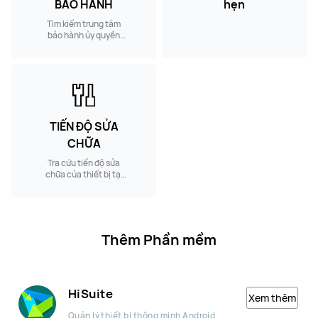
BẢO HÀNH
hẹn
Tìm kiếm trung tâm
bảo hành ủy quyền
gần nhất
TIẾN ĐỘ SỬA
CHỮA
Tra cứu tiến độ sửa
chữa của thiết bị tại
trung tâm bảo hành
HUAWEI
Thêm Phần mềm
HiSuite
Xem thêm
Quản lý thiết bị thông minh Android