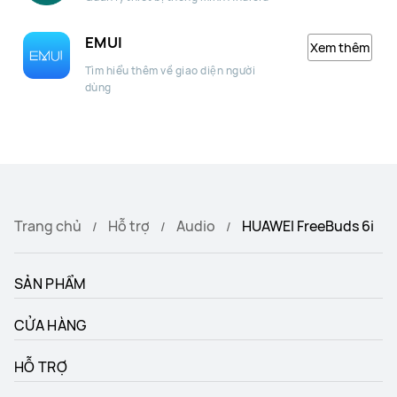
EMUI
Xem thêm
Tìm hiểu thêm về giao diện người
dùng
Trang chủ
Hỗ trợ
Audio
HUAWEI FreeBuds 6i
SẢN PHẨM
CỬA HÀNG
HỖ TRỢ