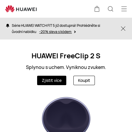
CZ
Ote
Košík
Hledat
nab
Série HUAWEI WATCH FIT 5 již dostupná! Prohlédněte si
Clo
ůvodní nabídku
-20% sleva s kódem
HUAWEI FreeClip 2 S
Splynou s uchem. Vyniknou zvukem.
Zjistit více
Koupit