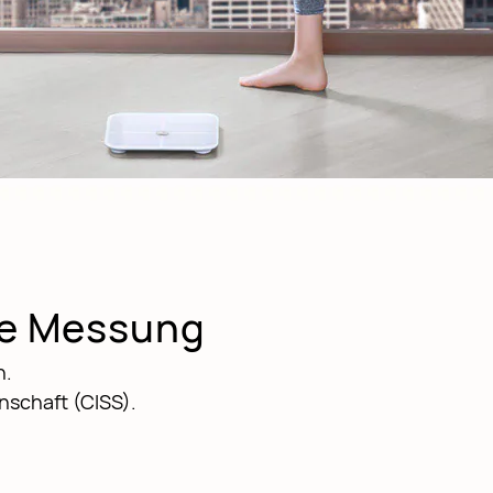
ise Messung
n.
nschaft (CISS).