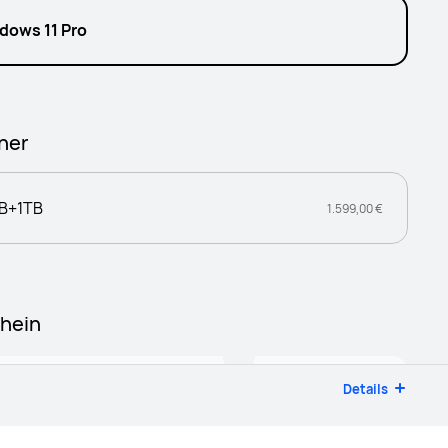
dows 11 Pro
her
B+1TB
1.599,00 €
hein
100,00 € Rabatt
Details
 euro Rabatt MateBook X Pro
Kopieren
2024
026.06.30 22:00 - 2026.08.18 21:59