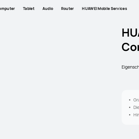
omputer
Tablet
Audio
Router
HUAWEI Mobile Services
HU
Cor
Eigensc
Gr
Di
Hi