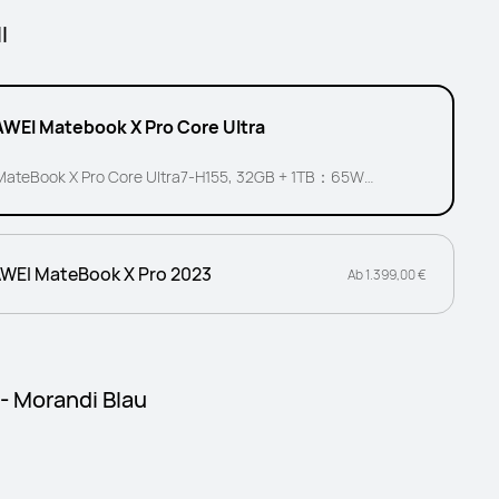
l
WEI Matebook X Pro Core Ultra
MateBook X Pro Core Ultra7-H155, 32GB + 1TB：65W
Ladegerät enthalten
WEI MateBook X Pro 2023
Ab 1.399,00 €
 - Morandi Blau