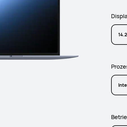
Displ
14.2
Proze
Int
Betri