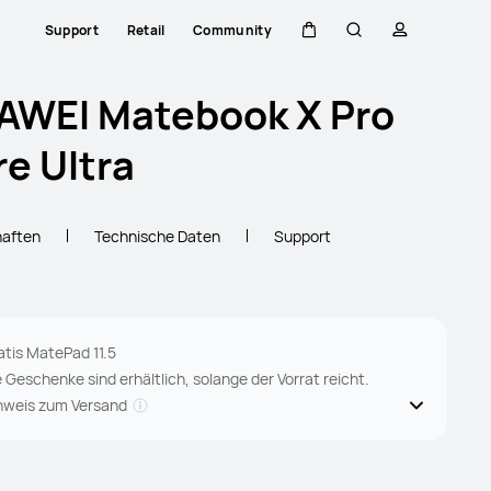
Support
Retail
Community
Warenkorb
Suche
profil
AWEI Matebook X Pro
e Ultra
haften
Technische Daten
Support
atis MatePad 11.5
e Geschenke sind erhältlich, solange der Vorrat reicht.
nweis zum Versand