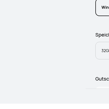
Win
Speic
32G
Gutsc
100
2