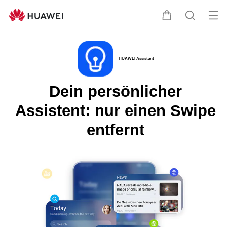
HUAWEI
Assistant
Me
Warenkorb
Suche
öff
Clo
HUAWEI Assistant
Dein persönlicher
Assistent: nur einen Swipe
entfernt