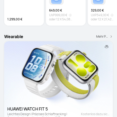
Produktivität auf PC-
Niveau
649,00 €
329,00 €
UVP
999,00 €
UVP
349,00 €
1.299,00 €
oder
12
X
54,08
oder
12
X
27,42
€
Zinsfrei
€
Zinsfrei
Wearable
Mehr Produkte
HUAWEI WATCH FIT 5
Leichtes Design | Präzises Schlaftracking | 
Kostenlos dazu sichern