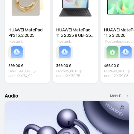
HUAWEI MatePad 
HUAWEI MatePad 
HUAWEI MatePa
Pro 13,2 2025
11,5 2025 8 GB+256 
11,5 S 2026 
GB Grau
Kostenlos dazu sichern
Kostenlos dazu sichern
Kostenlos dazu sichern
899,00 €
369,00 €
469,00 €
UVP
1.199,00 €
UVP
399,00 €
UVP
499,00 €
oder
12
X
74,92
oder
12
X
30,75
oder
12
X
39,08
€
Zinsfrei
€
Zinsfrei
€
Zinsfrei
Audio
Mehr Produkte