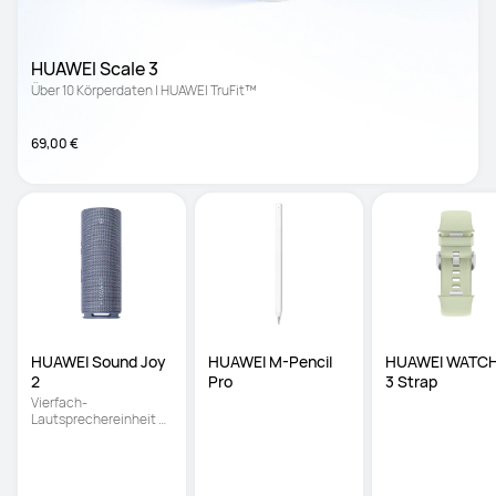
HUAWEI Scale 3
Über 10 Körperdaten | HUAWEI TruFit™
69,00 €
HUAWEI Sound Joy 
HUAWEI M-Pencil 
HUAWEI WATCH 
2
Pro
3 Strap
Vierfach-
Lautsprechereinheit 
von HUAWEI SOUND | 26 
Stunden 
Wiedergabezeit | 
Stereoverbindung 