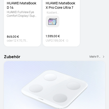
HUAWEI MateBook 
HUAWEI MateBook 
D 14
X Pro Core Ultra 7
HUAWEI FullView Eye 
Kostenlos dazu sichern
Comfort Display | Super 
Device Funktion 
1.599,00 €
849,00 €
oder
12
X
70,75
UVP
2.199,00 €
€
Zinsfrei
Zubehör
Mehr Produkte