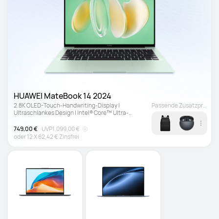
HUAWEI MateBook 14 2024
2.8K OLED-Touch-Handwriting-Display | 
Passende Zusatzprodukt
Ultraschlankes Design | Intel® Core™ Ultra-
Prozessoren
749,00 €
UVP
1.099,00 €
oder
12
X
62,42 €
Zinsfrei