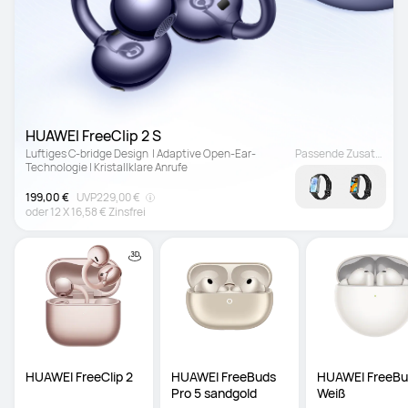
HUAWEI FreeClip 2 S
Luftiges C-bridge Design  | Adaptive Open-Ear-
Passende Zusatzprodukt
Technologie | Kristallklare Anrufe 
199,00 €
UVP
229,00 €
oder
12
X
16,58 €
Zinsfrei
HUAWEI FreeClip 2
HUAWEI FreeBuds 
HUAWEI FreeBud
Pro 5 sandgold
Weiß