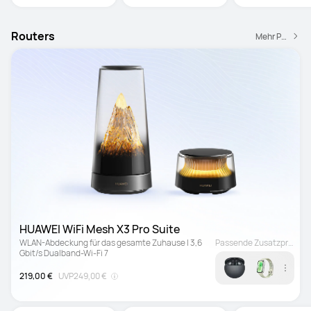
€
Zinsfrei
Routers
Mehr Produkte
HUAWEI WiFi Mesh X3 Pro Suite
WLAN-Abdeckung für das gesamte Zuhause | 3,6 
Passende Zusatzprodukt
Gbit/s Dualband-Wi-Fi 7
219,00 €
UVP
249,00 €