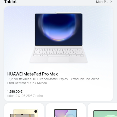
Tablet
Mehr Produkte
HUAWEI MatePad Pro Max
13,2 Zoll flexibles OLED PaperMatte Display | Ultradünn und leicht | 
Produktivität auf PC-Niveau
1.299,00 €
oder
12
X
108,25 €
Zinsfrei