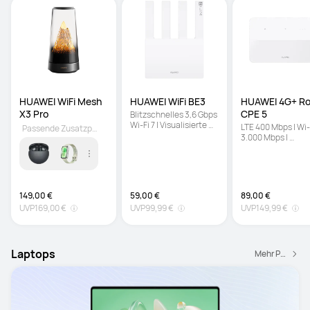
HUAWEI WiFi Mesh 
HUAWEI WiFi BE3
HUAWEI 4G+ Rou
X3 Pro
CPE 5
Blitzschnelles 3,6 Gbps 
Wi-Fi 7 | Visualisierte 
LTE 400 Mbps | Wi-F
Passende Zusatzprodukt
Wi-Fi-Diagnose | 
3.000 Mbps | 
Kindersicherungen
Visualisierte Wi-Fi
Diagnose
149,00 €
59,00 €
89,00 €
UVP
169,00 €
UVP
99,99 €
UVP
149,99 €
Laptops
Mehr Produkte