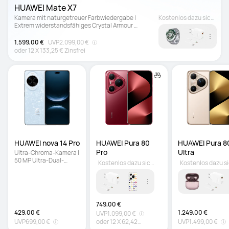
HUAWEI Mate X7
Kamera mit naturgetreuer Farbwiedergabe | 
Kostenlos dazu sichern
Extrem widerstandsfähiges Crystal Armour 
Kunlun Glass™ | 5.300 mAh starker Akku
1.599,00 €
UVP
2.099,00 €
oder
12
X
133,25 €
Zinsfrei
HUAWEI nova 14 Pro
HUAWEI Pura 80 
HUAWEI Pura 80
Pro
Ultra
Ultra-Chroma-Kamera | 
50 MP Ultra-Dual-
Kostenlos dazu sichern
Portrait-Frontkamera | 
KI-Gestensteuerung & 
AI Best Expression
749,00 €
429,00 €
1.249,00 €
UVP
1.099,00 €
UVP
699,00 €
oder
12
X
62,42
UVP
1.499,00 €