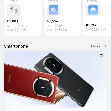
Kostenlos dazu sichern
Kostenlos dazu sichern
Kostenlos dazu sichern
179,00 €
179,00 €
84,99 €
UVP
199,00 €
UVP
199,00 €
oder
12
X
14,92
oder
12
X
14,92
UVP
99,99 €
€
Zinsfrei
€
Zinsfrei
Smartphone
Mehr Produkte