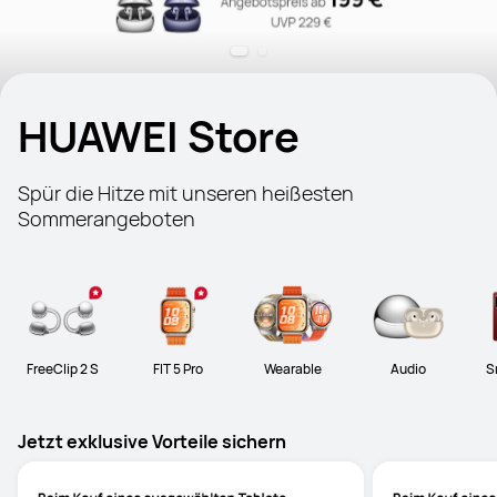
HUAWEI Store
Spür die Hitze mit unseren heißesten 
Sommerangeboten
FreeClip 2 S
FIT 5 Pro
Wearable
Audio
S
Jetzt exklusive Vorteile sichern