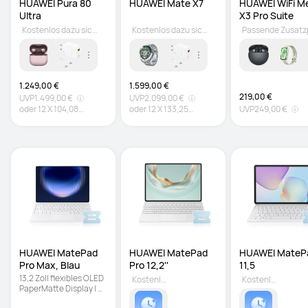
HUAWEI Pura 80 
HUAWEI Mate X7
HUAWEI WiFi Me
Ultra
X3 Pro Suite
Kostenlos dazu sichern
Kostenlos dazu sichern
1.249,00 €
1.599,00 €
219,00 €
UVP
1.499,00 €
UVP
2.099,00 €
oder
12
X
104,08
oder
12
X
133,25
UVP
249,00 €
€
Zinsfrei
€
Zinsfrei
HUAWEI MatePad 
HUAWEI MatePad 
HUAWEI MatePa
Pro Max, Blau
Pro 12,2'' 
11,5 
13,2 Zoll flexibles OLED 
Kostenlos dazu sichern
Kostenlos dazu sichern
PaperMatte Display | 
Ultradünn und leicht | 