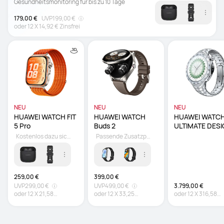
Gesundheitsmonitoring für bis zu 10 Tage
179,00 €
UVP
199,00 €
oder
12
X
14,92 €
Zinsfrei
NEU
NEU
NEU
HUAWEI WATCH FIT 
HUAWEI WATCH 
HUAWEI WATCH
5 Pro
Buds 2
ULTIMATE DESI
Spring
Kostenlos dazu sichern
Passende Zusatzprodukt
259,00 €
399,00 €
UVP
299,00 €
UVP
499,00 €
3.799,00 €
oder
12
X
21,58
oder
12
X
33,25
oder
12
X
316,58
€
Zinsfrei
€
Zinsfrei
€
Zinsfrei