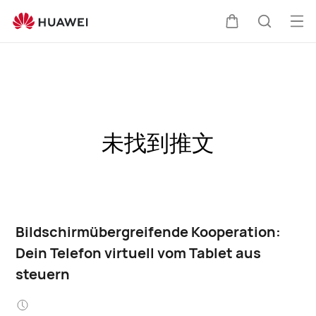
Me
Warenkorb
Suche
öff
未找到推文
Bildschirmübergreifende Kooperation:
Dein Telefon virtuell vom Tablet aus
steuern