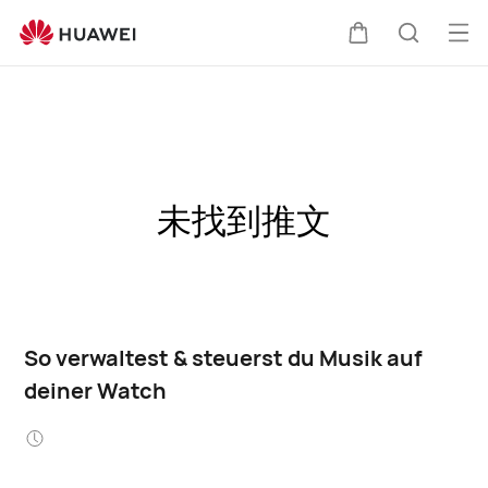
Me
Warenkorb
Suche
öff
未找到推文
So verwaltest & steuerst du Musik auf
deiner Watch