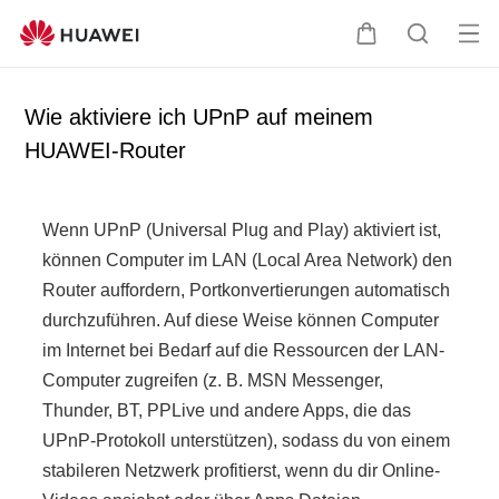
Me
W
S
nü
a
u
öff
r
c
Wie aktiviere ich UPnP auf meinem
ne
e
h
HUAWEI-Router
n
n
e
k
o
Wenn UPnP (Universal Plug and Play) aktiviert ist,
r
können Computer im LAN (Local Area Network) den
b
Router auffordern, Portkonvertierungen automatisch
durchzuführen. Auf diese Weise können Computer
im Internet bei Bedarf auf die Ressourcen der LAN-
Computer zugreifen (z. B. MSN Messenger,
Thunder, BT, PPLive und andere Apps, die das
UPnP-Protokoll unterstützen), sodass du von einem
stabileren Netzwerk profitierst, wenn du dir Online-