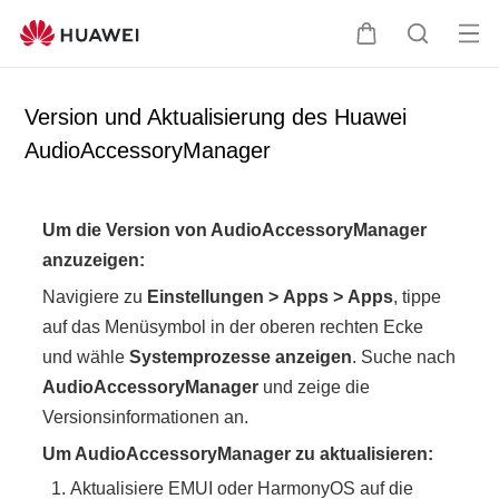
Me
W
S
nü
a
u
öff
r
c
Version und Aktualisierung des Huawei
ne
e
h
AudioAccessoryManager
n
n
e
k
o
Um die Version von AudioAccessoryManager
r
anzuzeigen:
b
Navigiere zu
Einstellungen
>
Apps
>
Apps
, tippe
auf das Menüsymbol in der oberen rechten Ecke
und wähle
Systemprozesse anzeigen
. Suche nach
AudioAccessoryManager
und zeige die
Versionsinformationen an.
Um AudioAccessoryManager zu aktualisieren:
Aktualisiere EMUI oder HarmonyOS auf die