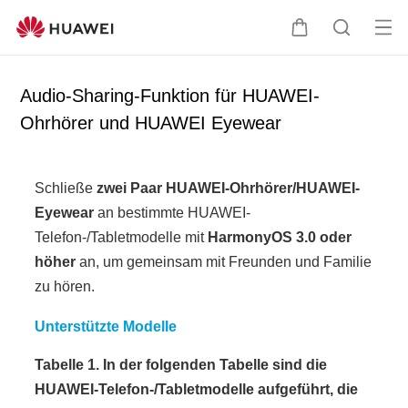
Me
W
S
nü
a
u
öff
r
c
Audio-Sharing-Funktion für HUAWEI-
ne
e
h
Ohrhörer und HUAWEI Eyewear
n
n
e
k
o
Schließe
zwei Paar HUAWEI-Ohrhörer/HUAWEI-
r
Eyewear
an bestimmte HUAWEI-
b
Telefon-/Tabletmodelle mit
HarmonyOS 3.0 oder
höher
an, um gemeinsam mit Freunden und Familie
zu hören.
Unterstützte Modelle
Tabelle 1. In der folgenden Tabelle sind die
HUAWEI-Telefon-/Tabletmodelle
aufgeführt, die