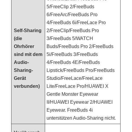
5/FreeClip 2/FreeBuds
6/FreeArc/FreeBuds Pro
4/FreeBuds 6i/FreeLace Pro
Self-Sharing
2/FreeClip/FreeBuds Pro
(die
3/FreeBuds 5/WATCH
Ohrhörer
Buds/FreeBuds Pro 2/FreeBuds
sind mit dem
5i/FreeBuds 3/FreeBuds
Audio-
4/FreeBuds 4E/FreeBuds
Sharing-
Lipstick/FreeBuds Pro/FreeBuds
Gerät
Studio/FreeLace/FreeLace
verbunden)
Lite/FreeLace Pro/HUAWEI X
Gentle Monster Eyewear
II/HUAWEI Eyewear 2/HUAWEI
Eyewear. FreeBuds 4i
unterstützen Audio-Sharing nicht.