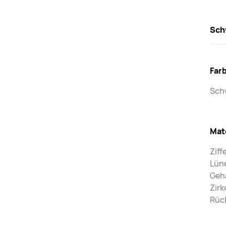
Sch
Far
Sch
Mat
Ziff
Lüne
Geh
Zir
Rück