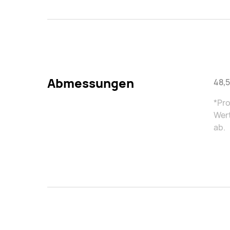
Abmessungen
48,
*Pro
Wert
ab.