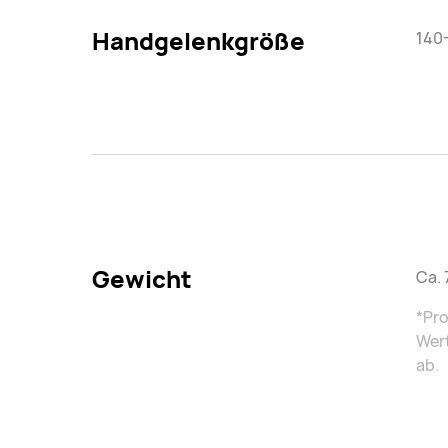
Handgelenkgröße
140
Gewicht
Ca.
*Pro
Wert
ab.