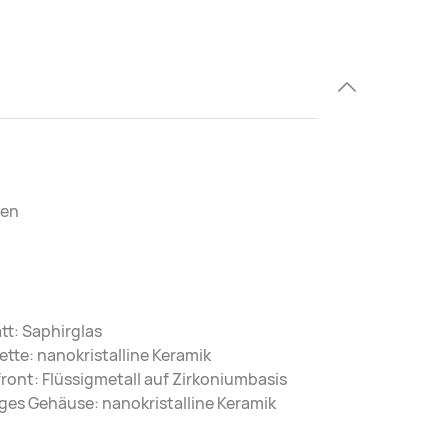
ben
att: Saphirglas
tte: nanokristalline Keramik
ont: Flüssigmetall auf Zirkoniumbasis
ges Gehäuse: nanokristalline Keramik