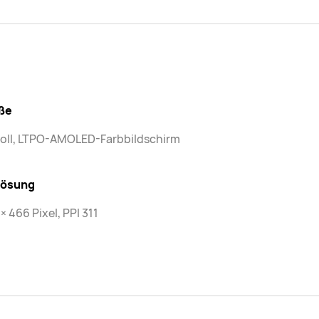
ße
Zoll, LTPO-AMOLED-Farbbildschirm
lösung
× 466 Pixel, PPI 311