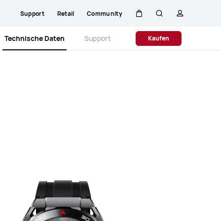
Support
Retail
Community
Warenkorb
Suche
profil
Close
Technische Daten
Support
Kaufen