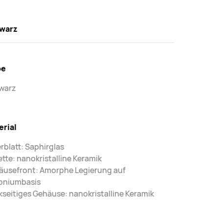
warz
be
warz
erial
erblatt: Saphirglas
tte: nanokristalline Keramik
äusefront: Amorphe Legierung auf
koniumbasis
seitiges Gehäuse: nanokristalline Keramik