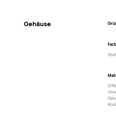
Gehäuse
Grü
Far
Sta
Mat
Ziff
Uhre
Gehä
Rück