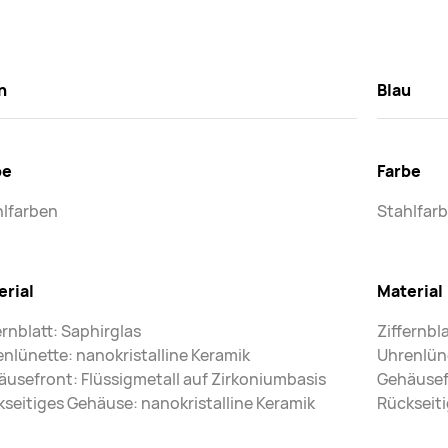
n
Blau
be
Farbe
hlfarben
Stahlfar
erial
Material
ernblatt: Saphirglas
Ziffernbl
nlünette: nanokristalline Keramik
Uhrenlüne
usefront: Flüssigmetall auf Zirkoniumbasis
Gehäusefr
seitiges Gehäuse: nanokristalline Keramik
Rückseiti