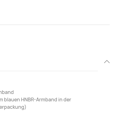
rmband
em blauen HNBR-Armband in der
erpackung)