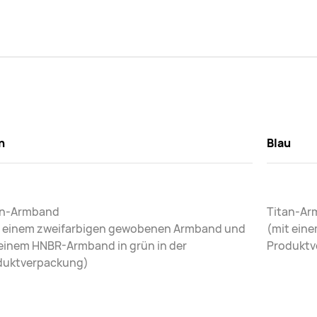
n
Blau
an-Armband
Titan-A
t einem zweifarbigen gewobenen Armband und
(mit ein
einem HNBR-Armband in grün in der
Produktv
duktverpackung)