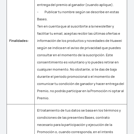
entrega del premio al ganador (cuando aplique).
- Publicar tu nombre según se describe en estas
Bases.
Ten en cuenta que al suscribirte a la newsletter y
facilitar tu email, aceptas recibir las últimas ofertas e
Finalidades:
información de los productos y novedades de Huawei
según se indica en el aviso de privacidad que puedes
consultar en el momento de la suscripción. Este
consentimiento es voluntario y lo puedes retirar en
cualquier momento. No obstante, si te das de baja
durante el periodo promocional o el momento de
comunicar tu condición de ganador y hacer entrega del
Premio, no podrás participar en la Promoción ni optar al
Premio.
El tratamiento de tus datos se basa en los términos y
condiciones de las presentes Bases, contrato
necesario para la participación y ejecución de la
Promoción o, cuando corresponda, en el interés