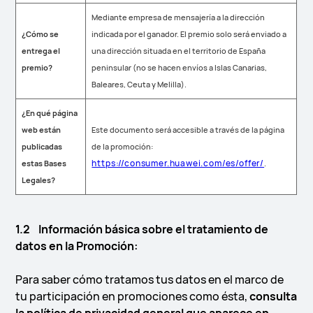
Mediante empresa de mensajería a la dirección
¿Cómo se
indicada por el ganador. El premio solo será enviado a
entrega el
una dirección situada en el territorio de España
premio?
peninsular (no se hacen envíos a Islas Canarias,
Baleares, Ceuta y Melilla).
¿En qué página
web están
Este documento será accesible a través de la página
publicadas
de la promoción:
https://consumer.huawei.com/es/offer/
estas Bases
.
Legales?
1.2 Información básica sobre el tratamiento de
datos en la Promoción:
Para saber cómo tratamos tus datos en el marco de
tu participación en promociones como ésta,
consulta