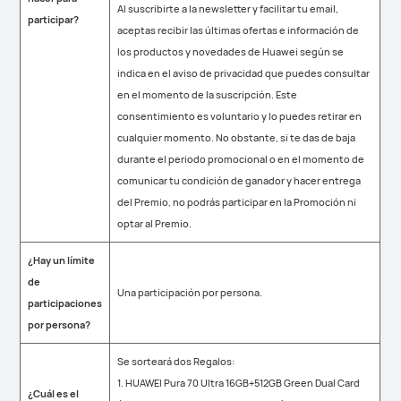
Al suscribirte a la newsletter y facilitar tu email,
participar?
aceptas recibir las últimas ofertas e información de
los productos y novedades de Huawei según se
indica en el aviso de privacidad que puedes consultar
en el momento de la suscripción. Este
consentimiento es voluntario y lo puedes retirar en
cualquier momento. No obstante, si te das de baja
durante el periodo promocional o en el momento de
comunicar tu condición de ganador y hacer entrega
del Premio, no podrás participar en la Promoción ni
optar al Premio.
¿Hay un límite
de
Una participación por persona.
participaciones
por persona?
Se sorteará dos Regalos:
1. HUAWEI Pura 70 Ultra 16GB+512GB Green Dual Card
¿Cuál es el