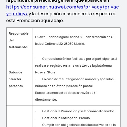
la política de privacidad general que aparece en
https://consumer.huawei.com/es/privacy/privac
y-policy/
y la descripción más concreta respecto a
esta Promoción aquí abajo.
Responsable
Huawei Technologies España S.L. con dirección en C/
del
Isabel Colbrand 22, 28050 Madrid.
tratamiento:
- Correo electrónico facilitado por el participante al
realizar el registro en la newsletter de la plataforma
Datos de
Huawei Store
carácter
- En caso de resultar ganador: nombre y apellidos,
personal:
número de teléfono y dirección postal.
Recopilaremos estos datos a través de ti
directamente.
- Gestionar la Promoción y seleccionar al ganador.
- Gestionar la entrega del Premio.
- Cumplir con obligaciones fiscales derivadas de la