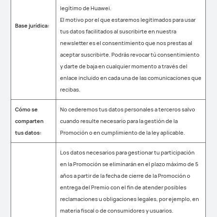
legítimo de Huawei.
El motivo por el que estaremos legitimados para usar
Base jurídica:
tus datos facilitados al suscribirte en nuestra
newsletter es el consentimiento que nos prestas al
aceptar suscribirte. Podrás revocar tú consentimiento
y darte de baja en cualquier momento a través del
enlace incluido en cada una de las comunicaciones que
recibas.
Cómo se
No cederemos tus datos personales a terceros salvo
comparten
cuando resulte necesario para la gestión de la
tus datos:
Promoción o en cumplimiento de la ley aplicable.
Los datos necesarios para gestionar tu participación
en la Promoción se eliminarán en el plazo máximo de 5
años a partir de la fecha de cierre de la Promoción o
entrega del Premio con el fin de atender posibles
reclamaciones u obligaciones legales, por ejemplo, en
materia fiscal o de consumidores y usuarios.