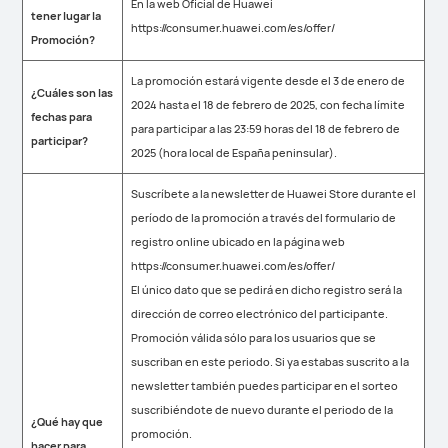
En la web Oficial de Huawei
tener lugar la
https://consumer.huawei.com/es/offer/
Promoción?
La promoción estará vigente desde el 3 de enero de
¿Cuáles son las
2024 hasta el 18 de febrero de 2025, con fecha límite
fechas para
para participar a las 23:59 horas del 18 de febrero de
participar?
2025 (hora local de España peninsular).
Suscríbete a la newsletter de Huawei Store durante el
período de la promoción a través del formulario de
registro online ubicado en la página web
https://consumer.huawei.com/es/offer/
El único dato que se pedirá en dicho registro será la
dirección de correo electrónico del participante.
Promoción válida sólo para los usuarios que se
suscriban en este periodo. Si ya estabas suscrito a la
newsletter también puedes participar en el sorteo
suscribiéndote de nuevo durante el periodo de la
¿Qué hay que
promoción.
hacer para