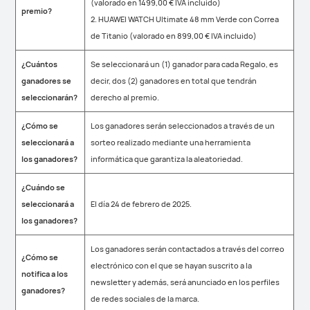
(valorado en 1499,00 € IVA incluido)
premio?
2. HUAWEI WATCH Ultimate 48 mm Verde con Correa
de Titanio (valorado en 899,00 € IVA incluido)
¿Cuántos
Se seleccionará un (1) ganador para cada Regalo, es
ganadores se
decir, dos (2) ganadores en total que tendrán
seleccionarán?
derecho al premio.
¿Cómo se
Los ganadores serán seleccionados a través de un
seleccionará a
sorteo realizado mediante una herramienta
los ganadores?
informática que garantiza la aleatoriedad.
¿Cuándo se
seleccionará a
El día 24 de febrero de 2025.
los ganadores?
Los ganadores serán contactados a través del correo
¿Cómo se
electrónico con el que se hayan suscrito a la
notifica a los
newsletter y además, será anunciado en los perfiles
ganadores?
de redes sociales de la marca.